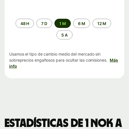
Periodo
48 H
7 D
1 M
6 M
12 M
de
tiempo
5 A
Usamos el tipo de cambio medio del mercado sin
sobreprecios engañosos para ocultar las comisiones.
Más
info
Estadísticas de 1 NOK a