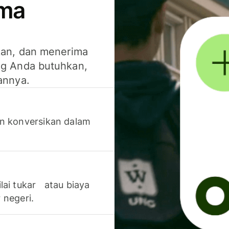
ima
kan, dan menerima
g Anda butuhkan,
annya.
n konversikan dalam
lai tukar atau biaya
 negeri.