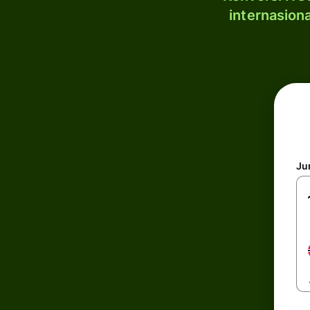
internasion
Ju