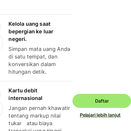
Kelola uang saat
bepergian ke luar
negeri.
Simpan mata uang Anda
di satu tempat, dan
konversikan dalam
hitungan detik.
Kartu debit
internasional
Daftar
Jangan pernah khawatir
Pelajari lebih lanjut
tentang markup nilai
tukar atau biaya
transaksi yang tinggi