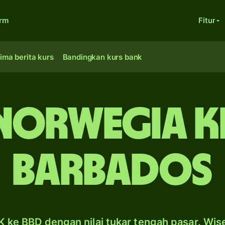
orm
Fitur
ima berita kurs
Bandingkan kurs bank
Norwegia k
Barbados
 ke BBD dengan nilai tukar tengah pasar. Wis