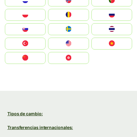
Nederland
Norge
Portugal
Polska
România
Россия
Slovensko
Ruoŧŧa
ไทย
Türkiye
United States
Vietnam
中国
中國香港特別行政區
Tipos de cambio:
Transferencias internacionales: