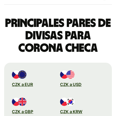
Principales pares de
divisas para
corona checa
CZK a EUR
CZK a USD
CZK a GBP
CZK a KRW