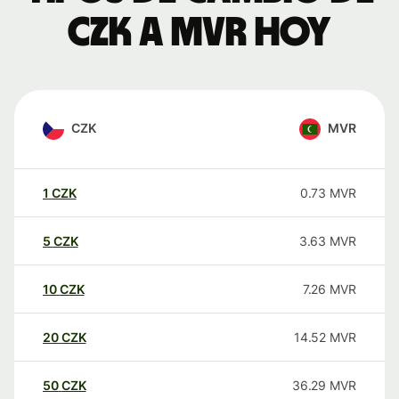
CZK a MVR hoy
CZK
MVR
1
CZK
0.73
MVR
5
CZK
3.63
MVR
10
CZK
7.26
MVR
20
CZK
14.52
MVR
50
CZK
36.29
MVR