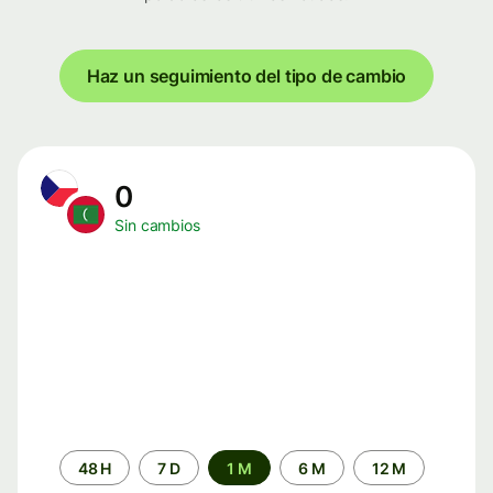
Haz un seguimiento del tipo de cambio
0
Sin cambios
Periodo
48 H
7 D
1 M
6 M
12 M
de