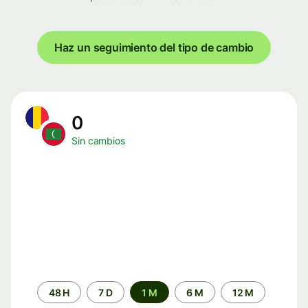
Haz un seguimiento del tipo de cambio
0
Sin cambios
Periodo
48 H
7 D
1 M
6 M
12 M
de