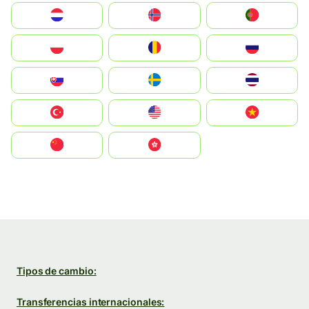
Nederland
Norge
Portugal
Polska
România
Россия
Slovensko
Ruoŧŧa
ไทย
Türkiye
United States
Vietnam
中国
中國香港特別行政區
Tipos de cambio:
Transferencias internacionales: