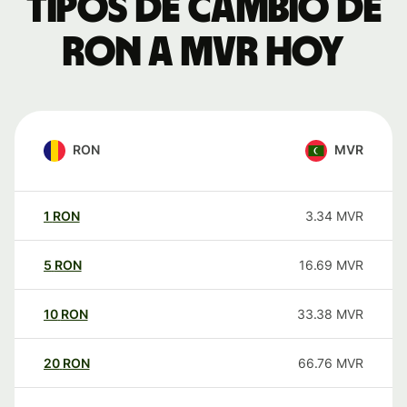
Tipos de cambio de
RON a MVR hoy
RON
MVR
1
RON
3.34
MVR
5
RON
16.69
MVR
10
RON
33.38
MVR
20
RON
66.76
MVR