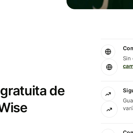
Com
Sin
cam
gratuita de
Sig
Gua
 Wise
var
Com