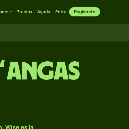
iones
Precios
Ayuda
Entra
Regístrate
aʻangas
. Wise es la