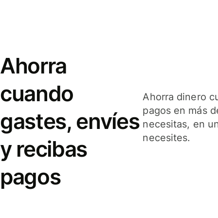
Ahorra
cuando
Ahorra dinero c
pagos en más de
gastes, envíes
necesitas, en u
necesites.
y recibas
pagos