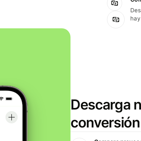
Des
hay
Descarga n
conversión