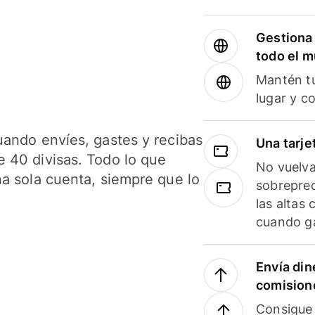
Gestiona 
todo el 
Mantén tu
lugar y c
uando envíes, gastes y recibas
Una tarje
 40 divisas. Todo lo que
No vuelva
na sola cuenta, siempre que lo
sobreprec
las altas
cuando ga
Envía din
comision
Consigue 