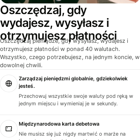
Oszczędzaj, gdy
wydajesz, wysyłasz i
otrzymujesz płatności
Oszczędzaj pieniądze, gdy wysyłasz, wydajesz i
otrzymujesz płatności w ponad 40 walutach.
Wszystko, czego potrzebujesz, na jednym koncie, w
dowolnej chwili.
Zarządzaj pieniędzmi globalnie, gdziekolwiek
jesteś.
Przechowuj wszystkie swoje waluty pod ręką w
jednym miejscu i wymieniaj je w sekundy.
Międzynarodowa karta debetowa
Nie musisz się już nigdy martwić o marże na