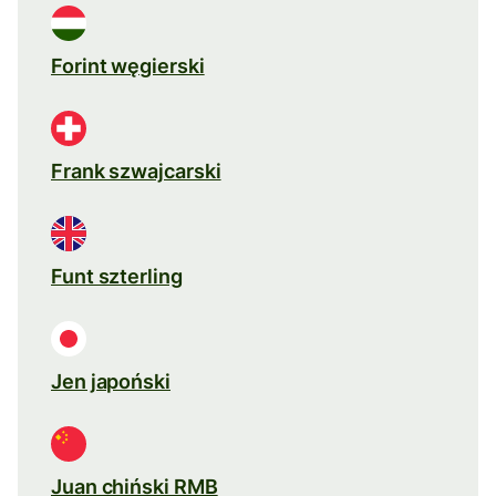
Forint węgierski
Frank szwajcarski
Funt szterling
Jen japoński
Juan chiński RMB