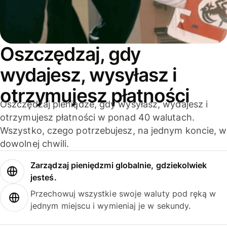
Oszczędzaj, gdy
wydajesz, wysyłasz i
otrzymujesz płatności
Oszczędzaj pieniądze, gdy wysyłasz, wydajesz i
otrzymujesz płatności w ponad 40 walutach.
Wszystko, czego potrzebujesz, na jednym koncie, w
dowolnej chwili.
Zarządzaj pieniędzmi globalnie, gdziekolwiek
jesteś.
Przechowuj wszystkie swoje waluty pod ręką w
jednym miejscu i wymieniaj je w sekundy.