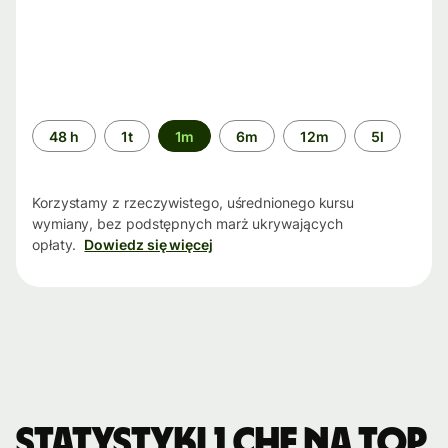
Przedział
48 h
1t
1m
6m
12m
5l
czasu
Korzystamy z rzeczywistego, uśrednionego kursu
wymiany, bez podstępnych marż ukrywających
opłaty.
Dowiedz się więcej
Statystyki 1 CHF na TOP