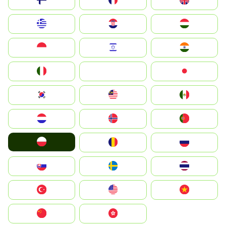
Suomi
France
United Kingdom
Greece
Hrvatska
Magyarország
Indonesia
Israel
India
Italia
JA
Japan
South Korea
Malay
Mexico
Nederland
Norge
Portugal
Polska
România
Россия
Slovensko
Ruoŧŧa
ไทย
Türkiye
United States
Vietnam
中国
中國香港特別行政區