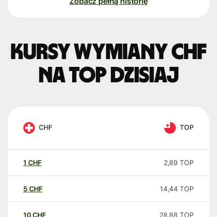
Zobacz pełną historię
Kursy wymiany CHF
na TOP dzisiaj
CHF
TOP
1
CHF
2,89
TOP
5
CHF
14,44
TOP
10
CHF
28,88
TOP