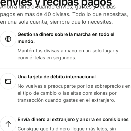
envíes y recibas pagos
Ahorra dinero cuando envíes, gastes y recibas
pagos en más de 40 divisas. Todo lo que necesitas,
en una sola cuenta, siempre que lo necesites.
Gestiona dinero sobre la marcha en todo el
mundo.
Mantén tus divisas a mano en un solo lugar y
conviértelas en segundos.
Una tarjeta de débito internacional
No vuelvas a preocuparte por los sobreprecios en
el tipo de cambio o las altas comisiones por
transacción cuando gastes en el extranjero.
Envía dinero al extranjero y ahorra en comisiones
Consigue que tu dinero llegue más lejos, sin