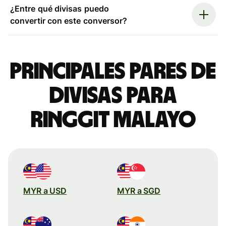
¿Entre qué divisas puedo
convertir con este conversor?
Principales pares de
divisas para
ringgit malayo
MYR a USD
MYR a SGD