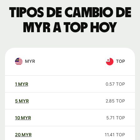
Tipos de cambio de
MYR a TOP hoy
MYR
TOP
1
MYR
0.57
TOP
5
MYR
2.85
TOP
10
MYR
5.71
TOP
20
MYR
11.41
TOP