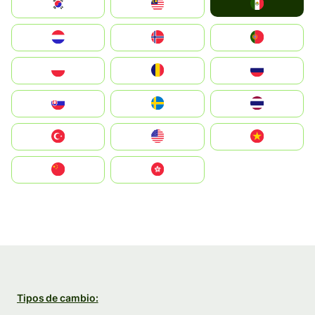
Mexico
South Korea
Malay
Nederland
Norge
Portugal
Polska
România
Россия
Slovensko
Ruoŧŧa
ไทย
Türkiye
United States
Vietnam
中国
中國香港特別行政區
Tipos de cambio: