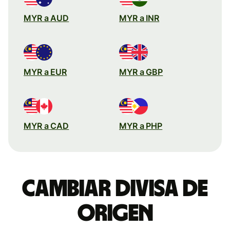
MYR a AUD
MYR a INR
MYR a EUR
MYR a GBP
MYR a CAD
MYR a PHP
Cambiar divisa de
origen