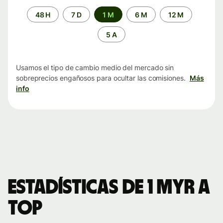
Periodo
48 H
7 D
1 M
6 M
12 M
de
tiempo
5 A
Usamos el tipo de cambio medio del mercado sin
sobreprecios engañosos para ocultar las comisiones.
Más
info
Estadísticas de 1 MYR a
TOP