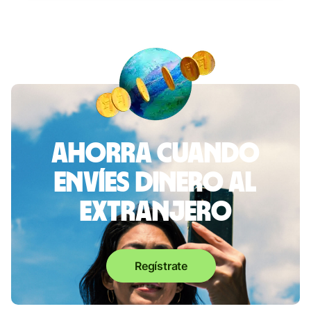
Ahorra cuando
envíes dinero al
extranjero
Regístrate