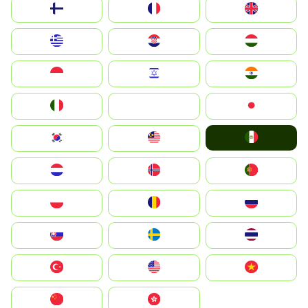
Suomi
France
United Kingdom
Greece
Hrvatska
Magyarország
Indonesia
Israel
India
Italia
JA
Japan
Mexico
South Korea
Malay
Nederland
Norge
Portugal
Polska
România
Россия
Slovensko
Ruoŧŧa
ไทย
Türkiye
United States
Vietnam
中国
中國香港特別行政區