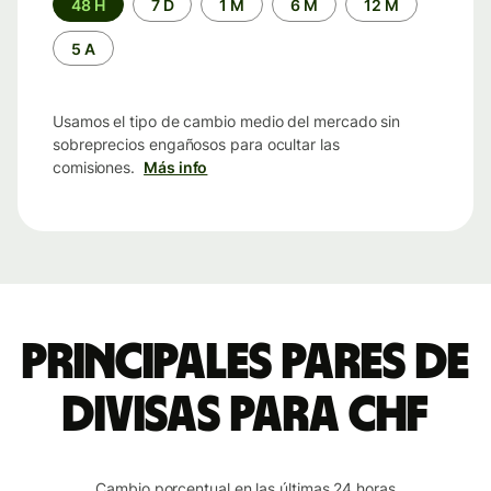
48 H
7 D
1 M
6 M
12 M
de
tiempo
5 A
Usamos el tipo de cambio medio del mercado sin
sobreprecios engañosos para ocultar las
comisiones.
Más info
Principales pares de
divisas para CHF
Cambio porcentual en las últimas 24 horas