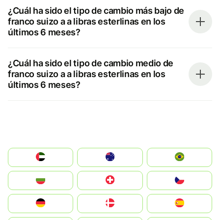
¿Cuál ha sido el tipo de cambio más bajo de
franco suizo a a libras esterlinas en los
últimos 6 meses?
¿Cuál ha sido el tipo de cambio medio de
franco suizo a a libras esterlinas en los
últimos 6 meses?
الإمارات العربية المتحدة
Australia
Brazil
България
Switzerland
Czechia
Deutschland
Denmark
España