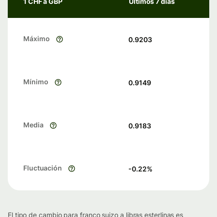
1 CHF a GBP
Últimos 7 días
Máximo
0.9203
Mínimo
0.9149
Media
0.9183
Fluctuación
-0.22
%
El tipo de cambio para franco suizo a libras esterlinas es