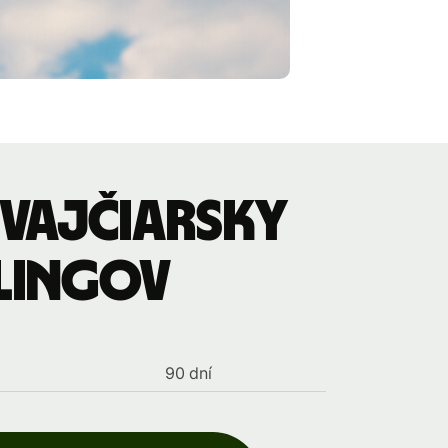
Švajčiarsky
rlingov
90 dní