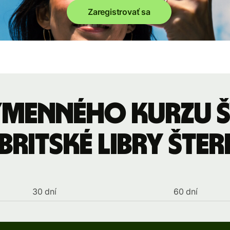
Zaregistrovať sa
ýmenného kurzu 
britské libry šte
30 dní
60 dní