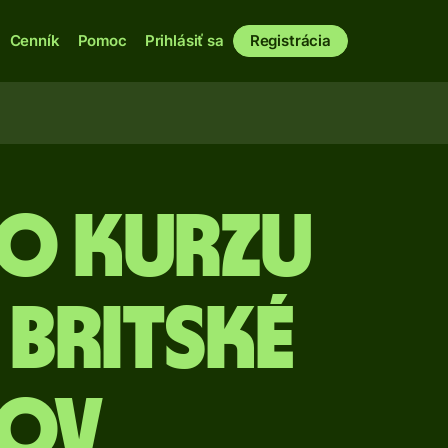
Cenník
Pomoc
Prihlásiť sa
Registrácia
o kurzu
 britské
gov