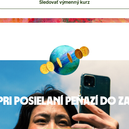
Sledovať výmenný kurz
pri posielaní peňazí do 