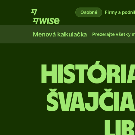
Osobné
Firmy a podni
Menová kalkulačka
Prezerajte všetky 
Histór
Švajčia
li