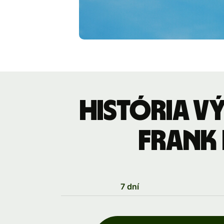
História v
frank 
7 dní