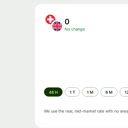
0
No change
Time
48 H
1 T
1 M
6 M
1
period
We use the real, mid-market rate with no sne