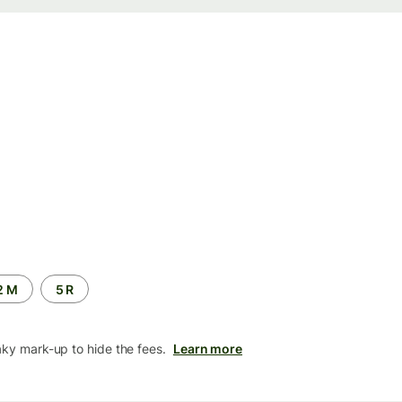
2 M
5 R
aky mark-up to hide the fees.
Learn more