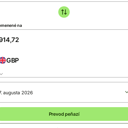
emenené na
GBP
7. augusta 2026
Prevod peňazí