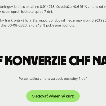
 šterlingov je dnes aktuálne 0.914718, čo odráža -0.645 % zmenu od 
oklesom oproti hodnote spred 7 dní.
sky frank britské libry šterlingov pohyboval medzi maximom 0.921
l dňa 06-08-2026, s -0.243 % poklesom hodnoty.
 konverzie CHF n
Percentuálna zmena za posl. posledný 1 deň
Sledovať výmenný kurz