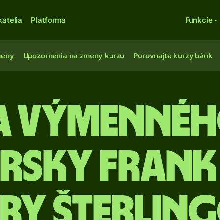
katelia
Platforma
Funkcie
meny
Upozornenia na zmeny kurzu
Porovnajte kurzy bánk
ia výmennéh
rsky frank
bry šterlin