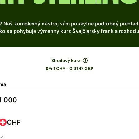
 Náš komplexný nástroj vám poskytne podrobný prehľad o 
ko sa pohybuje výmenný kurz Švajčiarsky frank a rozhoduj
Stredový kurz
SFr.1 CHF = 0,9147 GBP
ma
CHF