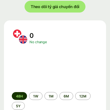
Theo dõi tỷ giá chuyển đổi
0
No change
Time
48H
1W
1M
6M
12M
period
5Y