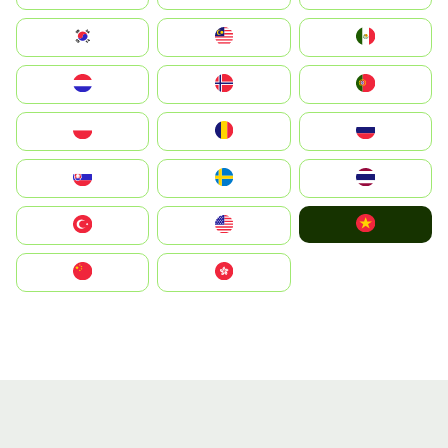
South Korea
Malay
Mexico
Nederland
Norge
Portugal
Polska
România
Россия
Slovensko
Ruoŧŧa
ไทย
Vietnam
Türkiye
United States
中国
中國香港特別行政區