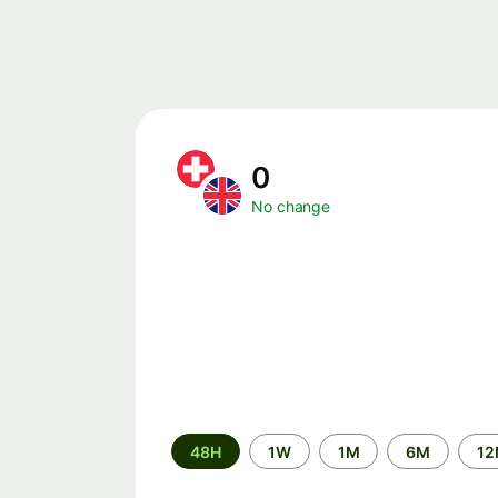
0
No change
Time
48H
1W
1M
6M
1
period