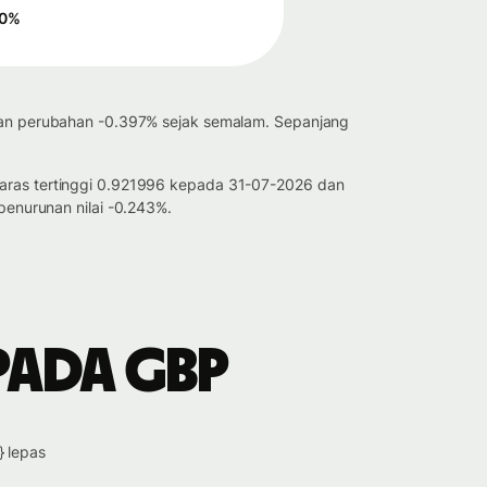
0
%
ukkan perubahan -0.397% sejak semalam. Sepanjang
 paras tertinggi 0.921996 kepada 31-07-2026 dan
enurunan nilai -0.243%.
pada GBP
} lepas