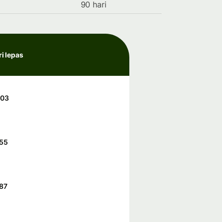
90 hari
ri lepas
203
55
87