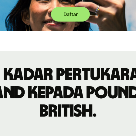
Daftar
 kadar pertukar
and kepada pound
British.