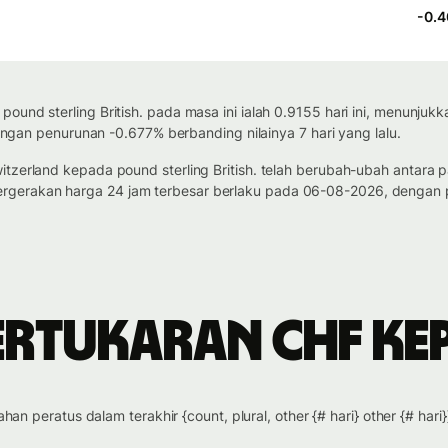
-0.4
pound sterling British. pada masa ini ialah 0.9155 hari ini, menunj
 dengan penurunan -0.677% berbanding nilainya 7 hari yang lalu.
itzerland kepada pound sterling British. telah berubah-ubah antara
gerakan harga 24 jam terbesar berlaku pada 06-08-2026, dengan p
ertukaran CHF ke
han peratus dalam terakhir {count, plural, other {# hari} other {# hari}