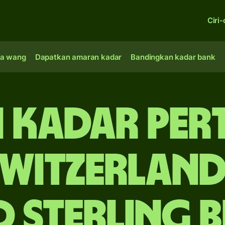
Ciri-
a wang
Dapatkan amaran kadar
Bandingkan kadar bank
 Kadar Pe
Switzerland
 sterling Br