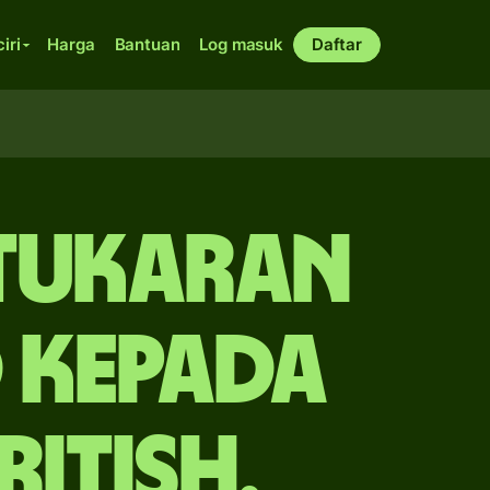
ciri
Harga
Bantuan
Log masuk
Daftar
rtukaran
 kepada
itish.