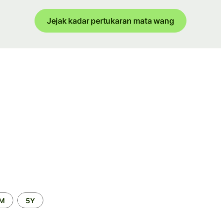
Jejak kadar pertukaran mata wang
2M
5Y