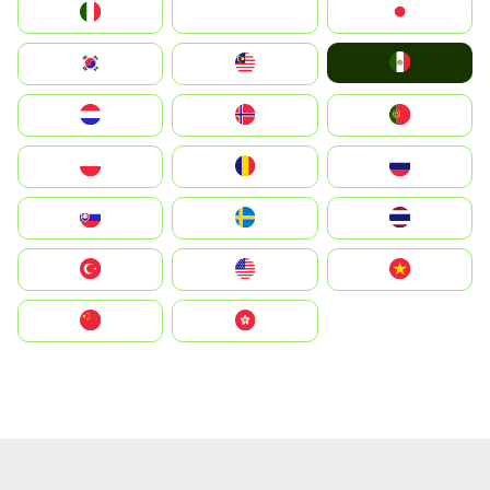
Italia
JA
Japan
Mexico
South Korea
Malay
Nederland
Norge
Portugal
Polska
România
Россия
Slovensko
Ruoŧŧa
ไทย
Türkiye
United States
Vietnam
中国
中國香港特別行政區