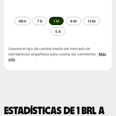
Periodo
48 H
7 D
1 M
6 M
12 M
de
tiempo
5 A
Usamos el tipo de cambio medio del mercado sin
sobreprecios engañosos para ocultar las comisiones.
Más
info
Estadísticas de 1 BRL a