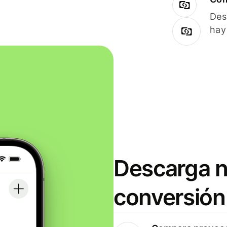
Des
hay
Descarga n
conversión