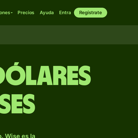
iones
Precios
Ayuda
Entra
Regístrate
 dólares
ses
. Wise es la