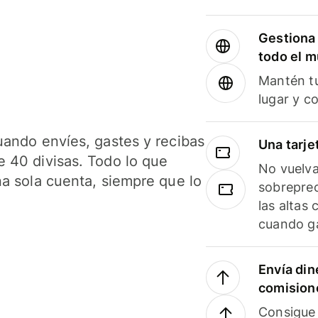
Gestiona 
todo el 
Mantén tu
lugar y c
uando envíes, gastes y recibas
Una tarje
 40 divisas. Todo lo que
No vuelva
na sola cuenta, siempre que lo
sobreprec
las altas
cuando ga
Envía din
comision
Consigue 