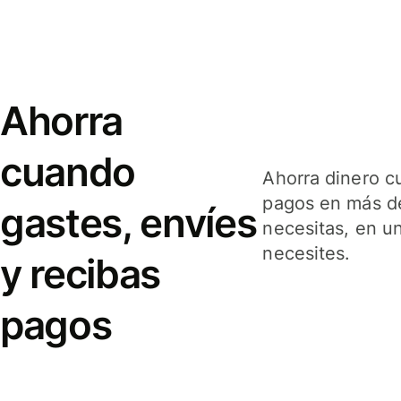
Ahorra
cuando
Ahorra dinero c
pagos en más de
gastes, envíes
necesitas, en u
necesites.
y recibas
pagos