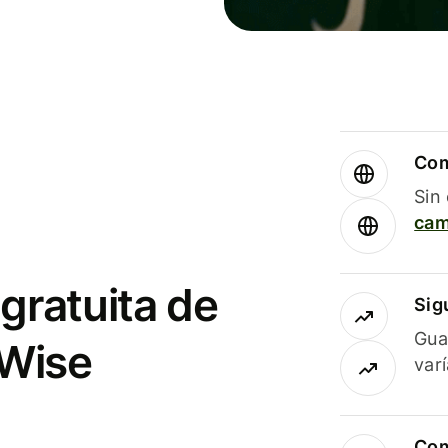
Com
Sin
cam
gratuita de
Sig
Gua
 Wise
var
Com