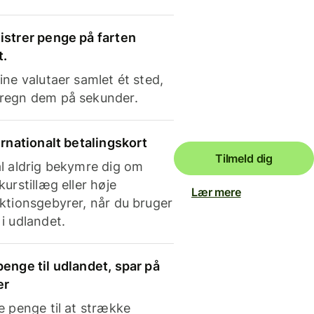
strer penge på farten
t.
ine valutaer samlet ét sted,
regn dem på sekunder.
ernationalt betalingskort
Tilmeld dig
l aldrig bekymre dig om
kurstillæg eller høje
Lær mere
ktionsgebyrer, når du bruger
i udlandet.
enge til udlandet, spar på
er
e penge til at strække