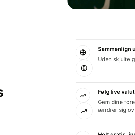
Sammenlign u
Uden skjulte g
s
Følg live valu
Gem dine fore
ændrer sig ove
Helt gratis, 