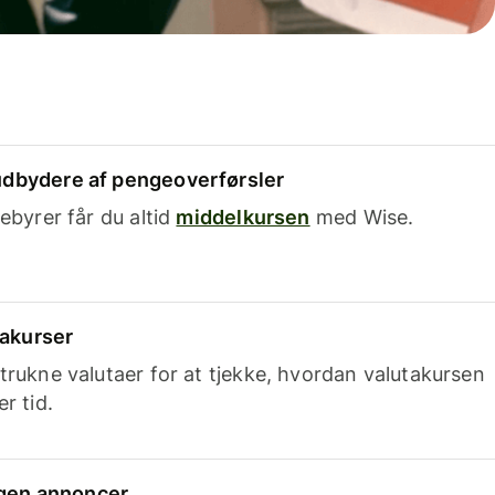
dbydere af pengeoverførsler
ebyrer får du altid
middelkursen
med Wise.
takurser
trukne valutaer for at tjekke, hvordan valutakursen
r tid.
ingen annoncer