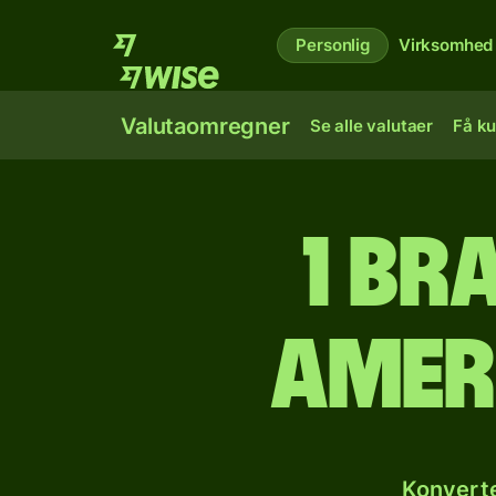
Personlig
Virksomhed
Valutaomregner
Se alle valutaer
Få ku
1 br
amer
Konverte