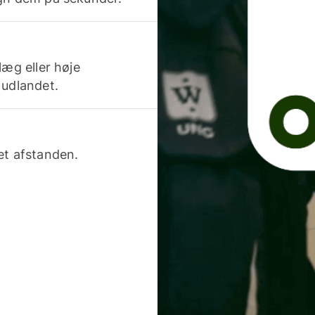
læg eller høje
 udlandet.
et afstanden.