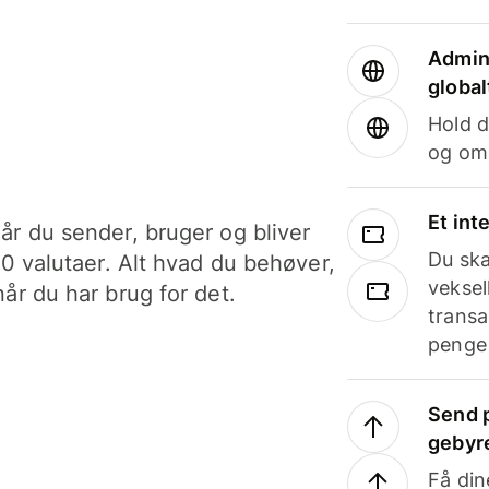
Admini
global
Hold d
og om
Et int
år du sender, bruger og bliver
Du ska
40 valutaer. Alt hvad du behøver,
veksel
år du har brug for det.
transa
penge 
Send p
gebyr
Få din