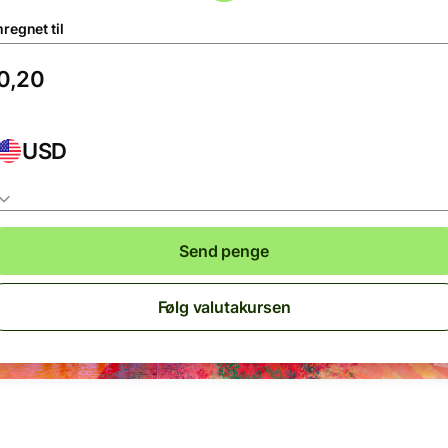
regnet til
USD
Send penge
Følg valutakursen