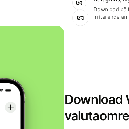
Download på få
irriterende an
Download W
valutaomr