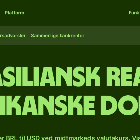
Platform
Funk
rsadvarsler
Sammenlign bankrenter
asiliansk rea
ikanske do
r BRL til USD ved midtmarkeds valutakurs. Vi