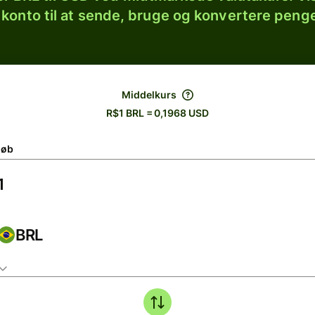
 konto til at sende, bruge og konvertere penge
Middelkurs
R$1 BRL = 0,1968 USD
løb
BRL