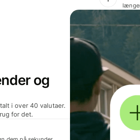
længer
sender og
alt i over 40 valutaer.
rug for det.
egn dem på sekunder.