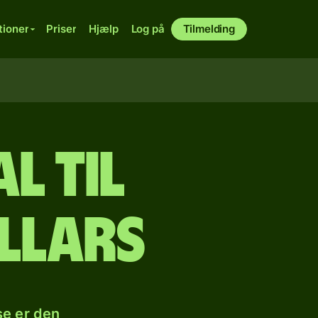
tioner
Priser
Hjælp
Log på
Tilmelding
l til
llars
se er den