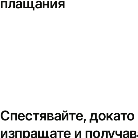
плащания
Спестявайте, докато
изпращате и получав