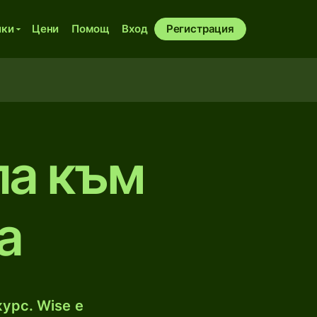
ики
Цени
Помощ
Вход
Регистрация
ла към
а
урс. Wise е