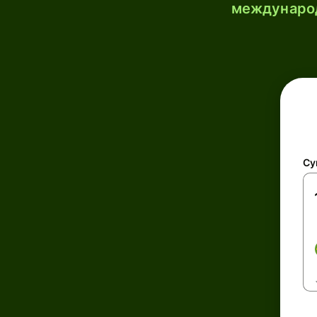
международ
Су