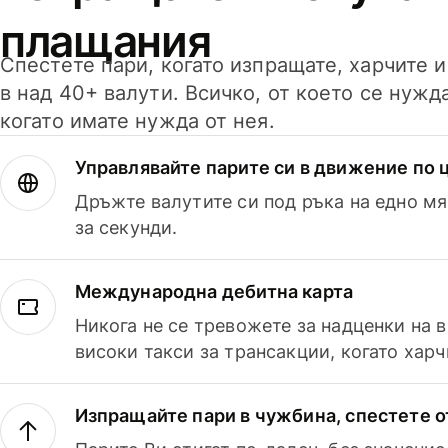
плащания
Спестете пари, когато изпращате, харчите 
в над 40+ валути. Всичко, от което се нужд
когато имате нужда от нея.
Управлявайте парите си в движение по ц
Дръжте валутите си под ръка на едно мя
за секунди.
Международна дебитна карта
Никога не се тревожете за надценки на 
високи такси за трансакции, когато харч
Изпращайте пари в чужбина, спестете о