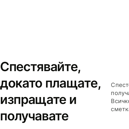
Спестявайте,
докато плащате,
Спест
получ
изпращате и
Всичк
сметк
получавате