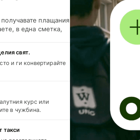
и получавате плащания
аете, в една сметка,
елия свят.
сто и ги конвертирайте
валутния курс или
ите в чужбина.
т такси