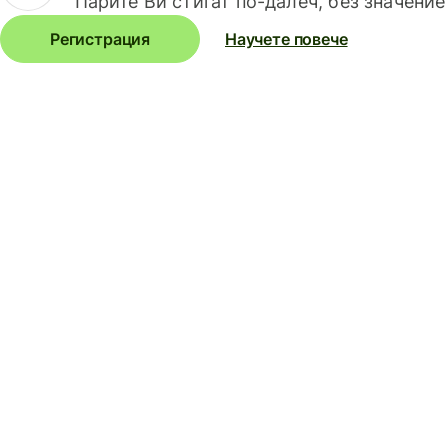
Парите Ви стигат по-далеч, без значение
Регистрация
Научете повече