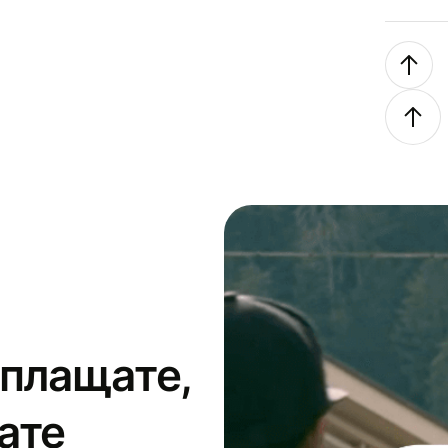
 плащате,
ате