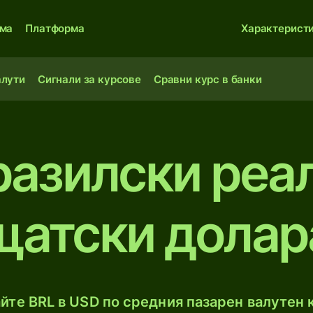
ма
Платформа
Характерист
алути
Сигнали за курсове
Сравни курс в банки
разилски реа
щатски долар
йте BRL в USD по средния пазарен валутен к