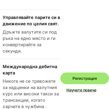
Управлявайте парите си в
движение по целия свят.
Дръжте валутите си под
ръка на едно място и ги
конвертирайте за
секунди.
Международна дебитна
карта
Регистрация
Никога не се тревожете
за надценки на валутния
Научете повече
курс или високи такси за
трансакции, когато
харчите в чужбина.