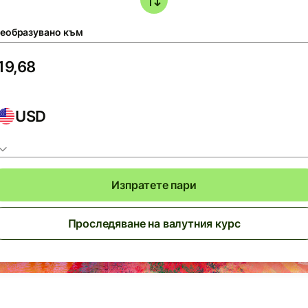
еобразувано към
USD
Изпратете пари
Проследяване на валутния курс