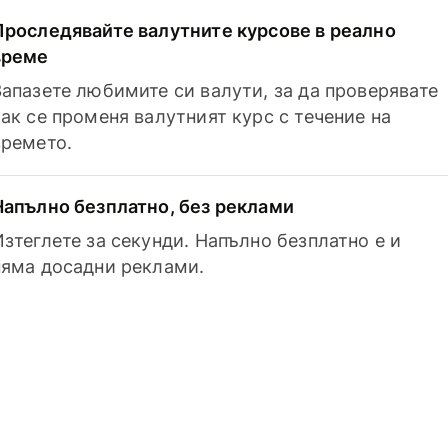
Проследявайте валутните курсове в реално
време
Запазете любимите си валути, за да проверявате
как се променя валутният курс с течение на
времето.
Напълно безплатно, без реклами
Изтеглете за секунди. Напълно безплатно е и
няма досадни реклами.