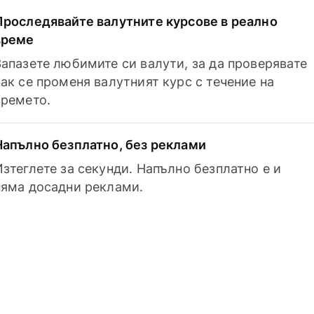
Проследявайте валутните курсове в реално
време
Запазете любимите си валути, за да проверявате
как се променя валутният курс с течение на
времето.
Напълно безплатно, без реклами
Изтеглете за секунди. Напълно безплатно е и
няма досадни реклами.