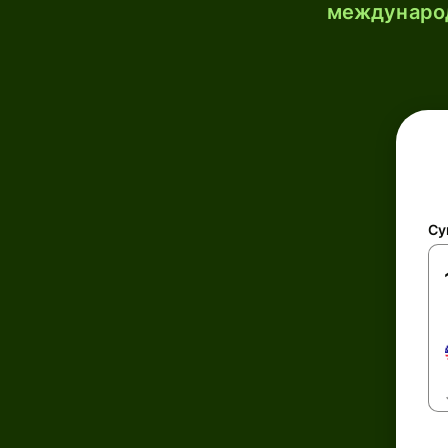
международ
Су