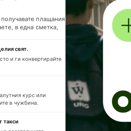
и получавате плащания
аете, в една сметка,
елия свят.
сто и ги конвертирайте
валутния курс или
ите в чужбина.
т такси