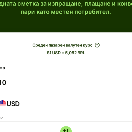
ната сметка за изпращане, плащане и конв
пари като местен потребител.
Среден пазарен валутен курс
$1 USD = 5,082 BRL
ма
USD