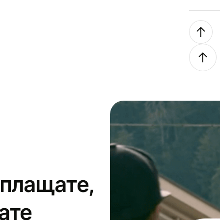
 плащате,
ате