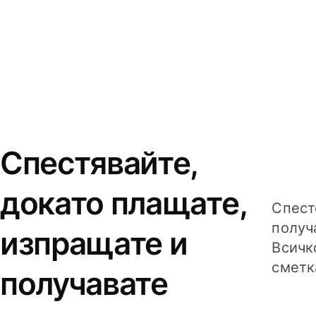
Спестявайте,
докато плащате,
Спест
получ
изпращате и
Всичк
сметк
получавате