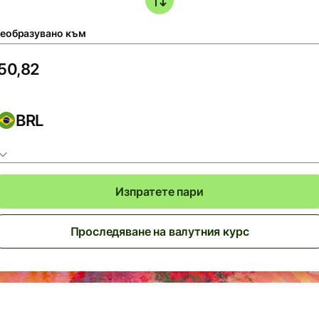
еобразувано към
BRL
Изпратете пари
Проследяване на валутния курс