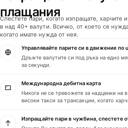
плащания
Спестете пари, когато изпращате, харчите 
в над 40+ валути. Всичко, от което се нужд
когато имате нужда от нея.
Управлявайте парите си в движение по ц
Дръжте валутите си под ръка на едно мя
за секунди.
Международна дебитна карта
Никога не се тревожете за надценки на 
високи такси за трансакции, когато харч
Изпращайте пари в чужбина, спестете о