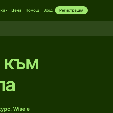
ики
Цени
Помощ
Вход
Регистрация
а към
ла
урс. Wise е