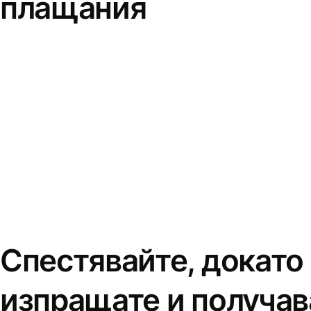
плащания
Спестявайте, докато
изпращате и получав