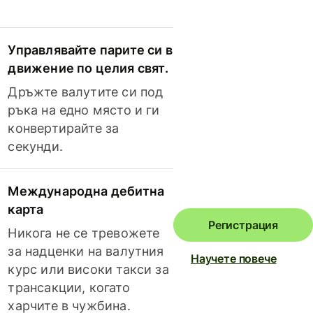
Управлявайте парите си в
движение по целия свят.
Дръжте валутите си под
ръка на едно място и ги
конвертирайте за
секунди.
Международна дебитна
карта
Регистрация
Никога не се тревожете
за надценки на валутния
Научете повече
курс или високи такси за
трансакции, когато
харчите в чужбина.