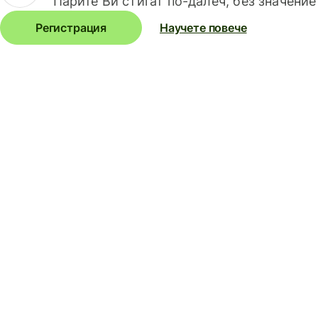
Парите Ви стигат по-далеч, без значение
Регистрация
Научете повече