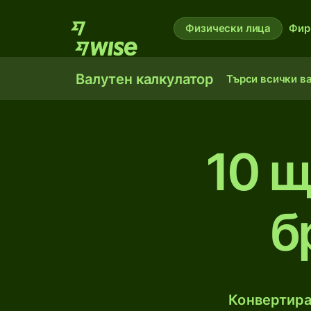
Физически лица
Фир
Валутен калкулатор
Търси всички в
10 щ
б
Конвертира