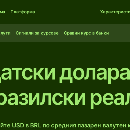
ма
Платформа
Характерист
алути
Сигнали за курсове
Сравни курс в банки
атски долар
разилски реа
йте USD в BRL по средния пазарен валутен к