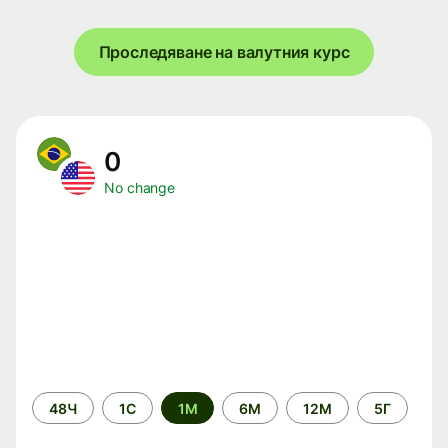
Проследяване на валутния курс
0
No change
Time
48Ч
1С
1М
6М
12М
5Г
period