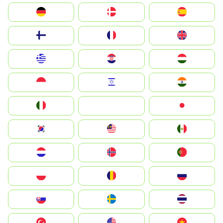
Deutschland
Denmark
España
Suomi
France
United Kingdom
Greece
Hrvatska
Magyarország
Indonesia
Israel
India
Italia
JA
Japan
South Korea
Malay
Mexico
Nederland
Norge
Portugal
Polska
România
Россия
Slovensko
Ruoŧŧa
ไทย
Türkiye
United States
Vietnam