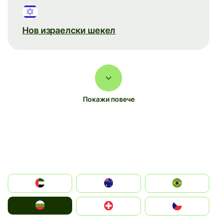
Нов израелски шекел
Покажи повече
الإمارات العربية المتحدة
Australia
Brazil
България
Switzerland
Czechia