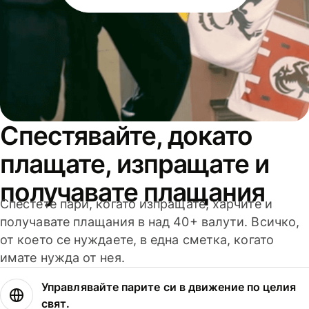
Спестявайте, докато
плащате, изпращате и
получавате плащания
Спестете пари, когато изпращате, харчите и
получавате плащания в над 40+ валути. Всичко,
от което се нуждаете, в една сметка, когато
имате нужда от нея.
Управлявайте парите си в движение по целия
свят.