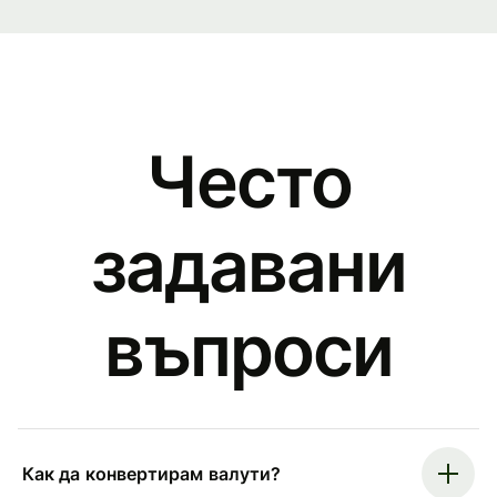
Често
задавани
въпроси
Как да конвертирам валути?