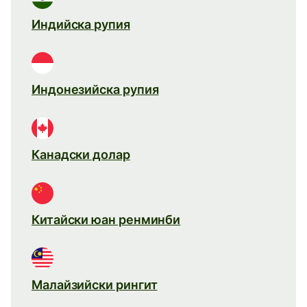
Индийска рупия
Индонезийска рупия
Канадски долар
Китайски юан ренминби
Малайзийски рингит