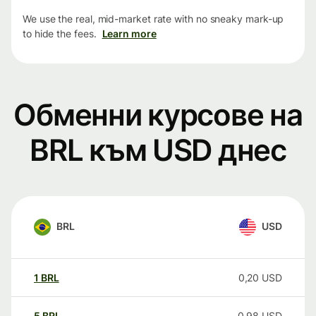
We use the real, mid-market rate with no sneaky mark-up
to hide the fees.
Learn more
Обменни курсове на
BRL към USD днес
BRL
USD
1
BRL
0,20
USD
5
BRL
0,98
USD