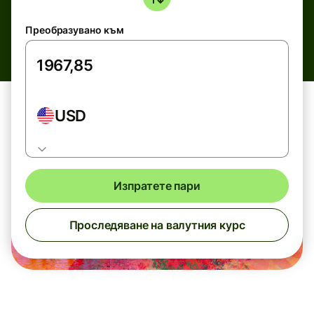
Преобразувано към
USD
Изпратете пари
Проследяване на валутния курс