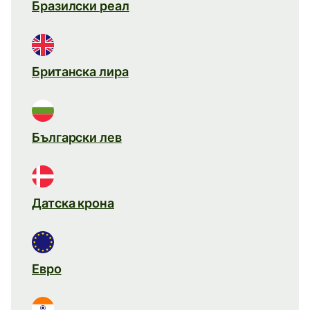
Бразилски реал
Британска лира
Български лев
Датска крона
Евро