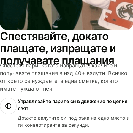
Спестявайте, докато
плащате, изпращате и
получавате плащания
Спестете пари, когато изпращате, харчите и
получавате плащания в над 40+ валути. Всичко,
от което се нуждаете, в една сметка, когато
имате нужда от нея.
Управлявайте парите си в движение по целия
свят.
Дръжте валутите си под ръка на едно място и
ги конвертирайте за секунди.