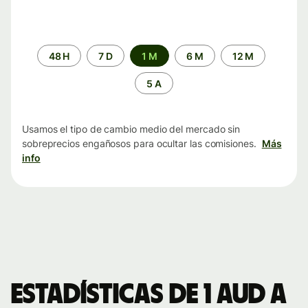
Periodo
48 H
7 D
1 M
6 M
12 M
de
tiempo
5 A
Usamos el tipo de cambio medio del mercado sin
sobreprecios engañosos para ocultar las comisiones.
Más
info
Estadísticas de 1 AUD a