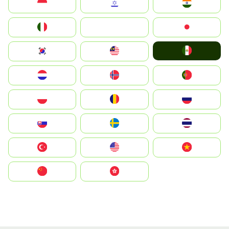
Indonesia
Israel
India
Italia
JA
Japan
Mexico
South Korea
Malay
Nederland
Norge
Portugal
Polska
România
Россия
Slovensko
Ruoŧŧa
ไทย
Türkiye
United States
Vietnam
中国
中國香港特別行政區