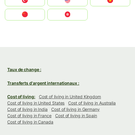
Türkiye
United States
Vietnam
中国
中國香港特別行政區
Taux de change :
Transferts d'argent internationaux :
Cost of living:
Cost of living in United Kingdom
Cost of living in United States
Cost of living in Australia
Cost of living in India
Cost of living in Germany
Cost of living in France
Cost of living in Spain
Cost of living in Canada