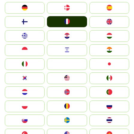
Deutschland
Denmark
España
France
Suomi
United Kingdom
Greece
Hrvatska
Magyarország
Indonesia
Israel
India
Italia
JA
Japan
South Korea
Malay
Mexico
Nederland
Norge
Portugal
Polska
România
Россия
Slovensko
Ruoŧŧa
ไทย