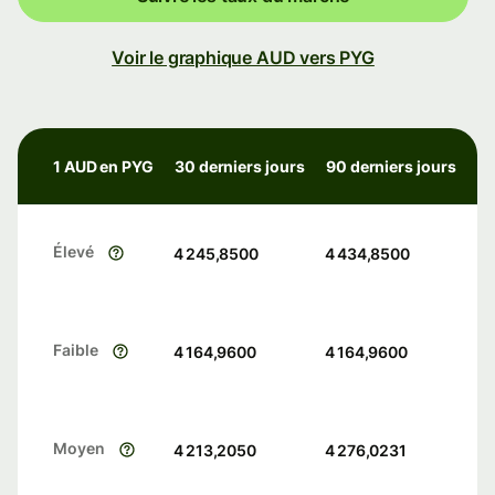
Voir le graphique AUD vers PYG
1 AUD en PYG
30 derniers jours
90 derniers jours
Élevé
4 245,8500
4 434,8500
Faible
4 164,9600
4 164,9600
Moyen
4 213,2050
4 276,0231