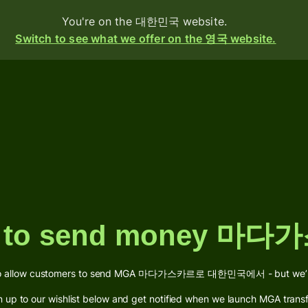
You're on the 대한민국 website.
Switch to see what we offer on the 영국 website.
oducts
Send
Receive
Issue
cards
g to send money 
Multi-
currency
accounts
 to allow customers to send MGA 마다가스카르로 대한민국에서 - but we’re n
g
n up to our wishlist below and get notified when we launch MGA transf
ustries