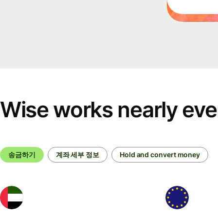
Ev
Re
fo
Co
De
Wise works nearly ev
Ex
do
송금하기
계좌 세부 정보
Hold and convert money