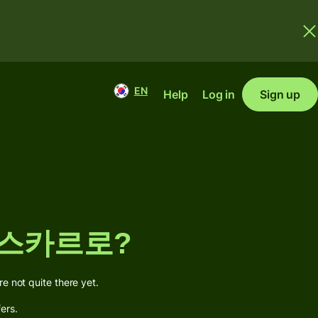
EN
Help
Log in
Sign up
마다가스카르로?
ot quite there yet.
ers.