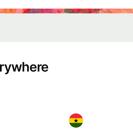
ents
gister
r Wise
nnect
velopers
erywhere
plore API
cumentation