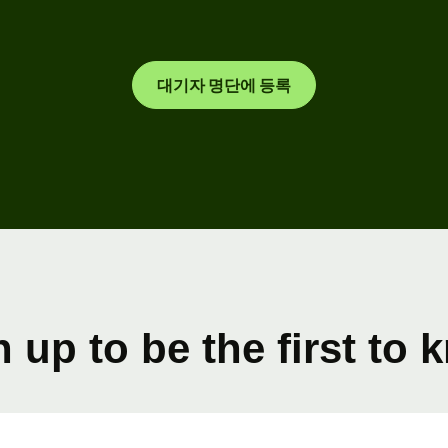
nks &
대기자 명단에 등록
ancial
titutions
ucation
atforms
rketplaces
end
nagement
avel
 up to be the first to
atforms
rkforce
atforms