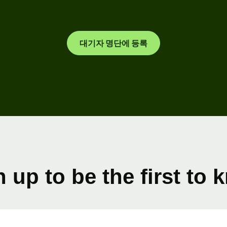
nks &
대기자 명단에 등록
ancial
titutions
ucation
atforms
rketplaces
end
nagement
avel
 up to be the first to
atforms
rkforce
atforms