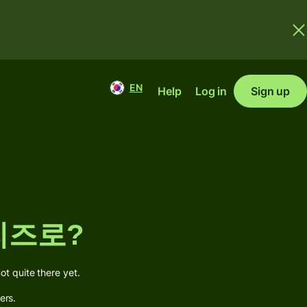
EN
Help
Log in
Sign up
벨리즈로?
 quite there yet.
ers.