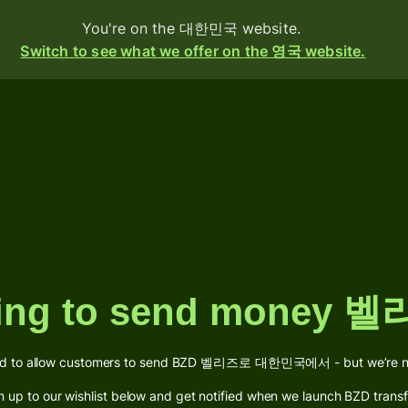
You're on the 대한민국 website.
Switch to see what we offer on the 영국 website.
oducts
Send
Receive
Issue
cards
ning to send money 
Multi-
currency
accounts
rd to allow customers to send BZD 벨리즈로 대한민국에서 - but we’re not
g
n up to our wishlist below and get notified when we launch BZD transf
ustries