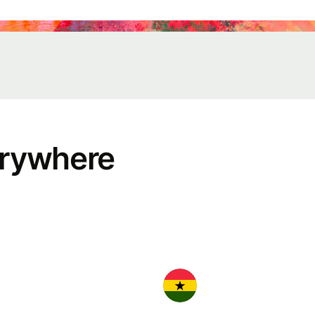
ents
gister
r Wise
nnect
velopers
erywhere
plore API
cumentation