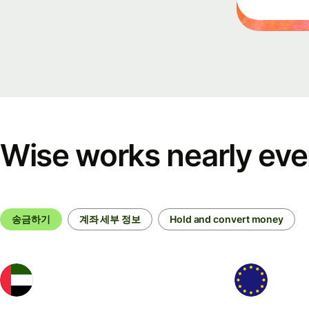
Ev
Re
fo
Co
De
Wise works nearly ev
Ex
do
송금하기
계좌 세부 정보
Hold and convert money