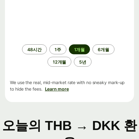
기
48시간
1주
1개월
6개월
간
12개월
5년
We use the real, mid-market rate with no sneaky mark-up
to hide the fees.
Learn more
오늘의 THB → DKK 환