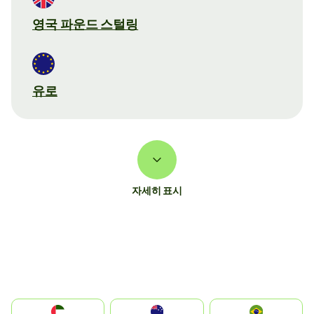
영국 파운드 스털링
유로
자세히 표시
الإمارات العربية المتحدة
Australia
Brazil