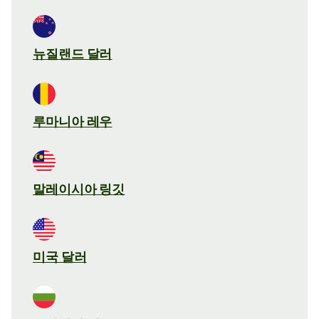
뉴질랜드 달러
루마니아 레우
말레이시아 링깃
미국 달러