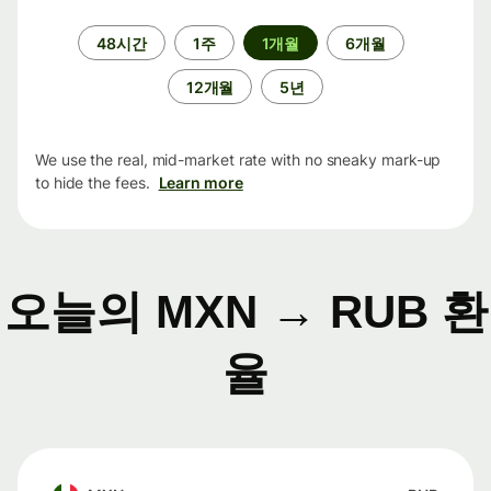
기
48시간
1주
1개월
6개월
간
12개월
5년
We use the real, mid-market rate with no sneaky mark-up
to hide the fees.
Learn more
오늘의 MXN → RUB 환
율