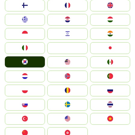
Suomi
France
United Kingdom
Greece
Hrvatska
Magyarország
Indonesia
Israel
India
Italia
JA
Japan
South Korea
Malay
Mexico
Nederland
Norge
Portugal
Polska
România
Россия
Slovensko
Ruoŧŧa
ไทย
Türkiye
United States
Vietnam
中国
中國香港特別行政區