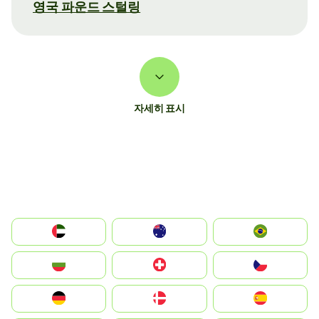
영국 파운드 스털링
자세히 표시
الإمارات العربية المتحدة
Australia
Brazil
България
Switzerland
Czechia
Deutschland
Denmark
España