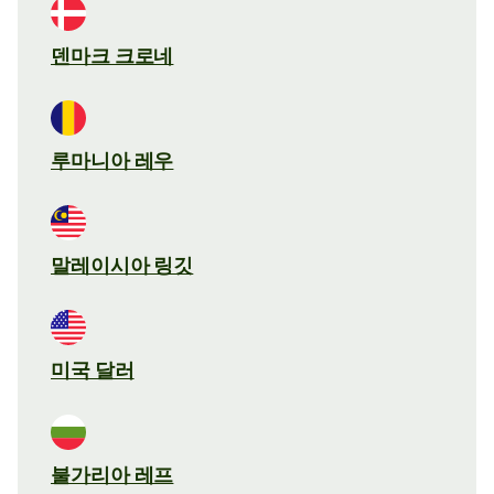
덴마크 크로네
루마니아 레우
말레이시아 링깃
미국 달러
불가리아 레프