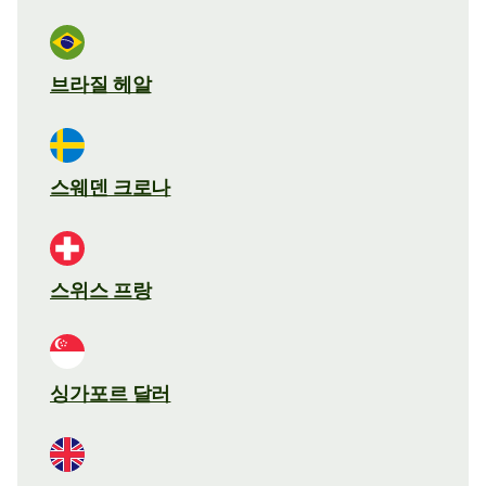
브라질 헤알
스웨덴 크로나
스위스 프랑
싱가포르 달러