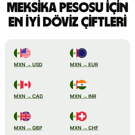
Meksika pesosu için
en iyi döviz çiftleri
MXN → USD
MXN → EUR
MXN → CAD
MXN → INR
MXN → GBP
MXN → CHF