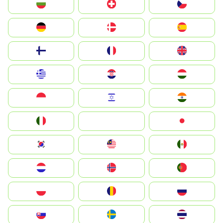
България
Switzerland
Czechia
Deutschland
Denmark
España
Suomi
France
United Kingdom
Greece
Hrvatska
Magyarország
Indonesia
Israel
India
Italia
JA
Japan
South Korea
Malay
Mexico
Nederland
Norge
Portugal
Polska
România
Россия
Slovensko
Ruoŧŧa
ไทย