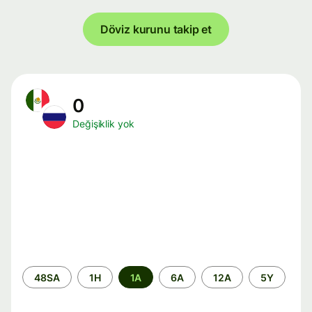
Döviz kurunu takip et
0
Değişiklik yok
Zaman
48SA
1H
1A
6A
12A
5Y
aralığı