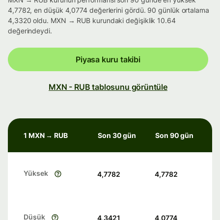
4,7782, en düşük 4,0774 değerlerini gördü. 90 günlük ortalama
4,3320 oldu. MXN → RUB kurundaki değişiklik 10.64
değerindeydi.
Piyasa kuru takibi
MXN - RUB tablosunu görüntüle
1 MXN → RUB
Son 30 gün
Son 90 gün
Yüksek
4,7782
4,7782
Düşük
4,3421
4,0774