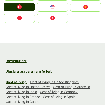
Türkiye
United States
Vietnam
中国
中國香港特別行政區
Döviz kurları:
Uluslararası para transferleri:
Cost of living:
Cost of living in United Kingdom
Cost of living in United States
Cost of living in Australia
Cost of living in India
Cost of living in Germany
Cost of living in France
Cost of living in Spain
Cost of living in Canada