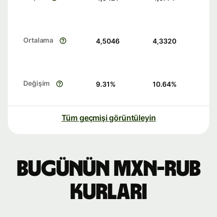
Ortalama
4,5046
4,3320
Değişim
9.31
%
10.64
%
Tüm geçmişi görüntüleyin
Bugünün MXN-RUB
kurları