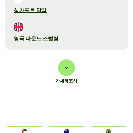
싱가포르 달러
영국 파운드 스털링
자세히 표시
الإمارات العربية المتحدة
Australia
Brazil