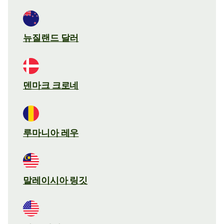
뉴질랜드 달러
덴마크 크로네
루마니아 레우
말레이시아 링깃