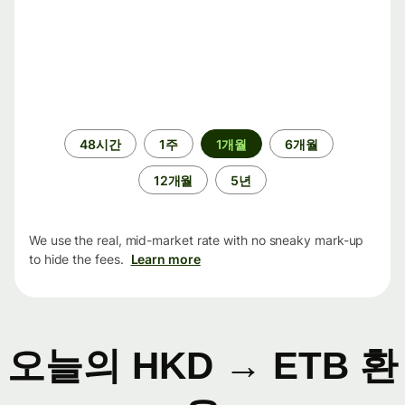
기
48시간
1주
1개월
6개월
간
12개월
5년
We use the real, mid-market rate with no sneaky mark-up
to hide the fees.
Learn more
오늘의 HKD → ETB 환