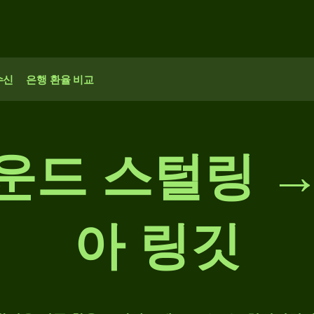
수신
은행 환율 비교
파운드 스털링 
아 링깃