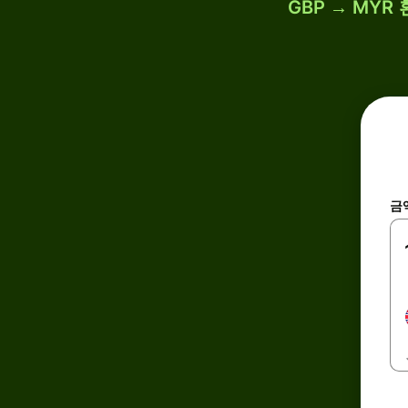
GBP → MYR
금