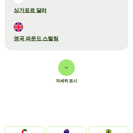
싱가포르 달러
영국 파운드 스털링
자세히 표시
الإمارات العربية المتحدة
Australia
Brazil