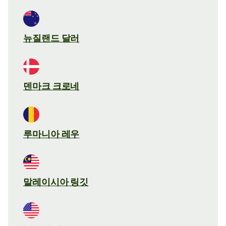
뉴질랜드 달러
덴마크 크로네
루마니아 레우
말레이시아 링깃