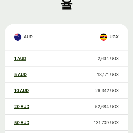
율
AUD
UGX
1
AUD
2,634
UGX
5
AUD
13,171
UGX
10
AUD
26,342
UGX
20
AUD
52,684
UGX
50
AUD
131,709
UGX