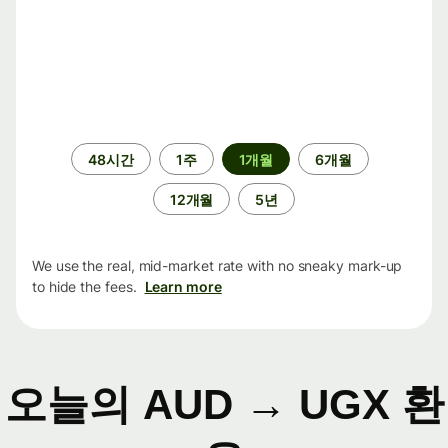
기
48시간
1주
1개월
6개월
간
12개월
5년
We use the real, mid-market rate with no sneaky mark-up
to hide the fees.
Learn more
오늘의 AUD → UGX 환