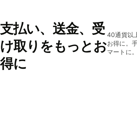
支払い、送金、受
40通貨以
け取りをもっとお
お得に。
マートに
得に