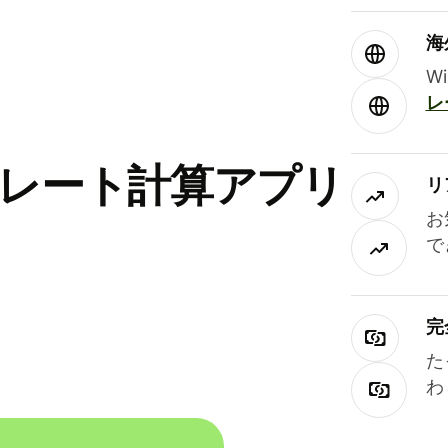
海
W
レ
替レート計算アプリ
リ
お
で
完
た
わ