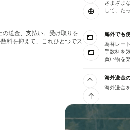
さまざま
して、た
上の送金、支払い、受け取りを
海外でも
手数料を抑えて、これひとつでス
為替レー
。
手数料を
買い物を
海外送金
海外送金