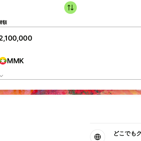
替額
MMK
どこでもグ⁠