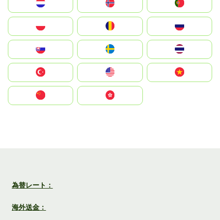
Nederland
Norge
Portugal
Polska
România
Россия
Slovensko
Ruoŧŧa
ไทย
Türkiye
United States
Vietnam
中国
中國香港特別行政區
為替レート：
海外送金：