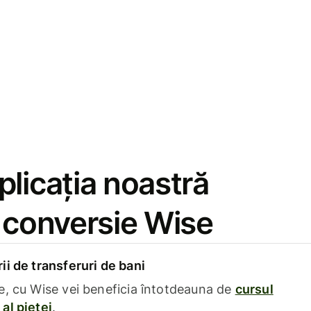
licația noastră
e conversie Wise
i de transferuri de bani
e, cu Wise vei beneficia întotdeauna de
cursul
al pieței
.