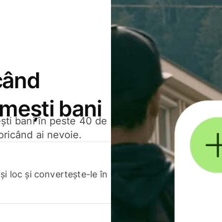
când
rimești bani
ești bani în peste 40 de
oricând ai nevoie.
.
i loc și convertește-le în