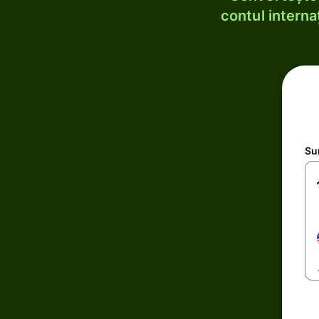
contul internaț
Su