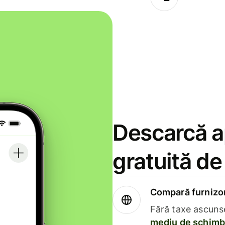
Descarcă ap
gratuită d
Compară furnizori
Fără taxe ascuns
mediu de schimb 