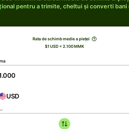
ional pentru a trimite, cheltui și converti bani 
Rata de schimb medie a pieței
$1 USD = 2.100 MMK
ma
USD