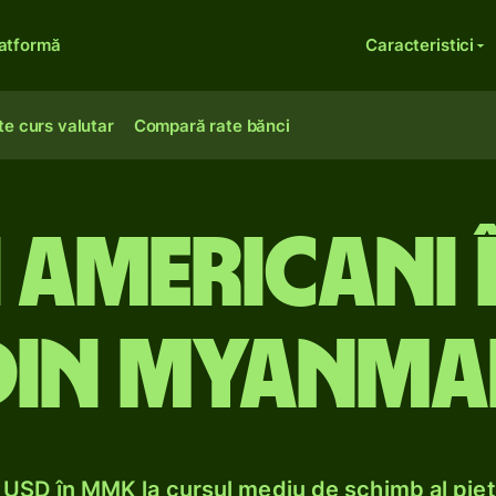
atformă
Caracteristici
te curs valutar
Compară rate bănci
 americani î
din Myanma
USD în MMK la cursul mediu de schimb al pieț