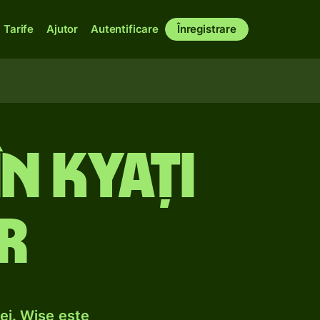
Tarife
Ajutor
Autentificare
Înregistrare
n kyați
r
ei. Wise este