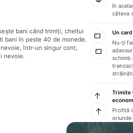
în acela
câteva 
ște bani când trimiți, cheltui
Un card 
ști bani în peste 40 de monede.
Nu-ți fac
 nevoie, într-un singur cont,
adaosuri
i nevoie.
schimb 
tranzacț
străinăt
Trimite 
economi
Profită 
oriunde 