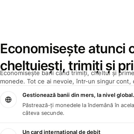
Economisește atunci 
cheltuiești, trimiți și p
Economisește bani când trimiți, cheltui și prim
monede. Tot ce ai nevoie, într-un singur cont, 
Gestionează banii din mers, la nivel global
Păstrează-ți monedele la îndemână în acelaș
câteva secunde.
Un card internațional de debit