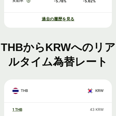
変動率
-5.78
%
-5.62
%
過去の履歴を見る
THBからKRWへのリア
ルタイム為替レート
THB
KRW
1
THB
43
KRW