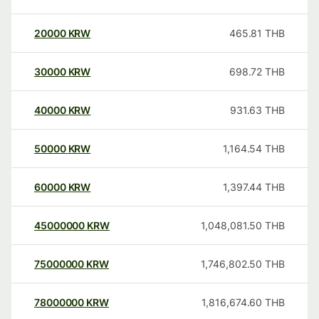
20000
KRW
465.81
THB
30000
KRW
698.72
THB
40000
KRW
931.63
THB
50000
KRW
1,164.54
THB
60000
KRW
1,397.44
THB
45000000
KRW
1,048,081.50
THB
75000000
KRW
1,746,802.50
THB
78000000
KRW
1,816,674.60
THB