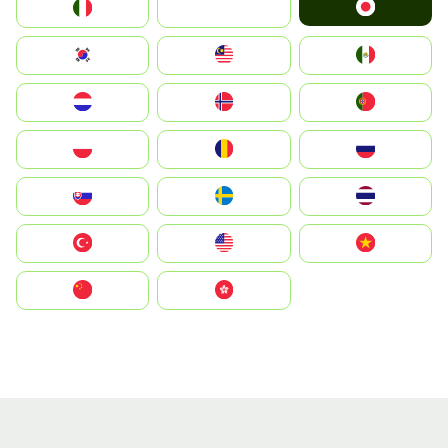
Japan
Italia
JA
South Korea
Malay
Mexico
Nederland
Norge
Portugal
Polska
România
Россия
Slovensko
Ruoŧŧa
ไทย
Türkiye
United States
Vietnam
中国
中國香港特別行政區