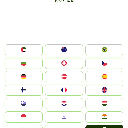
もっと見る
الإمارات العربية المتحدة
Australia
Brazil
България
Switzerland
Czechia
Deutschland
Denmark
España
Suomi
France
United Kingdom
Greece
Hrvatska
Magyarország
Indonesia
Israel
India