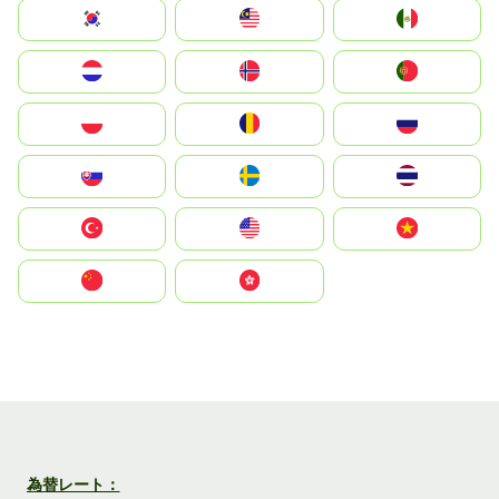
South Korea
Malay
Mexico
Nederland
Norge
Portugal
Polska
România
Россия
Slovensko
Ruoŧŧa
ไทย
Türkiye
United States
Vietnam
中国
中國香港特別行政區
為替レート：