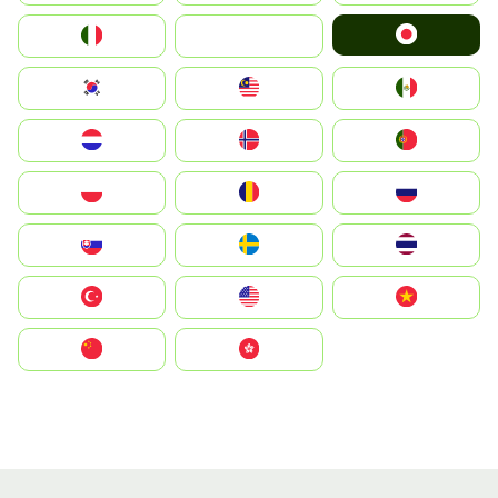
Japan
Italia
JA
South Korea
Malay
Mexico
Nederland
Norge
Portugal
Polska
România
Россия
Slovensko
Ruoŧŧa
ไทย
Türkiye
United States
Vietnam
中国
中國香港特別行政區