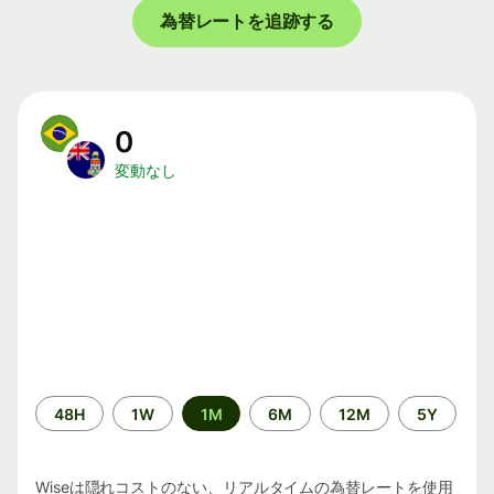
為替レートを追跡する
0
変動なし
期
48H
1W
1M
6M
12M
5Y
間
Wiseは隠れコストのない、リアルタイムの為替レートを使用