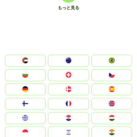
もっと見る
الإمارات العربية المتحدة
Australia
Brazil
България
Switzerland
Czechia
Deutschland
Denmark
España
Suomi
France
United Kingdom
Greece
Hrvatska
Magyarország
Indonesia
Israel
India