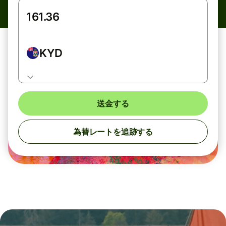
KYD
送金する
為替レートを追跡する