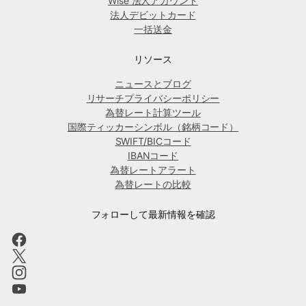
Wise 法人アカウント
法人デビットカード
一括送金
リソース
ニュースとブログ
リサーチプライバシーポリシー
為替レート計算ツール
国際ティッカーシンボル（銘柄コード）
SWIFT/BICコード
IBANコード
為替レートアラート
為替レートの比較
フォローして最新情報を確認