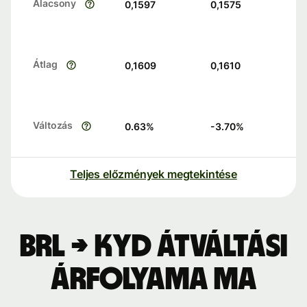
Alacsony
0,1597
0,1575
Átlag
0,1609
0,1610
Változás
0.63
%
-3.70
%
Teljes előzmények megtekintése
BRL → KYD átváltási
árfolyama ma