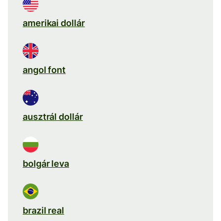
amerikai dollár
angol font
ausztrál dollár
bolgár leva
brazil real