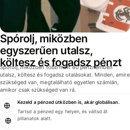
Spórolj, miközben
egyszerűen utalsz,
költesz és fogadsz pénzt
Spórolj, miközben több mint 40 pénznemben
utalsz, költesz és fogadsz utalásokat. Minden, amire
szükséged van, megtalálható egyetlen számlán,
amikor csak szükséged van rá.
Kezeld a pénzed útközben is, akár globálisan.
Tartsd a pénzed egy helyen, és váltsd át
pillanatok alatt.