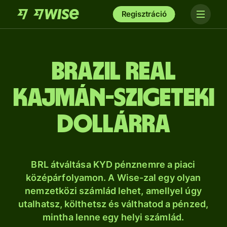
Regisztráció
brazil real
Kajmán-szigeteki
dollárra
BRL átváltása KYD pénznemre a piaci
középárfolyamon. A Wise-zal egy olyan
nemzetközi számlád lehet, amellyel úgy
utalhatsz, költhetsz és válthatod a pénzed,
mintha lenne egy helyi számlád.