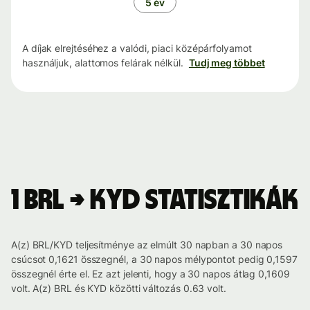
5 év
A díjak elrejtéséhez a valódi, piaci középárfolyamot
használjuk, alattomos felárak nélkül.
Tudj meg többet
1 BRL → KYD statisztikák
A(z) BRL/KYD teljesítménye az elmúlt 30 napban a 30 napos
csúcsot 0,1621 összegnél, a 30 napos mélypontot pedig 0,1597
összegnél érte el. Ez azt jelenti, hogy a 30 napos átlag 0,1609
volt. A(z) BRL és KYD közötti változás 0.63 volt.