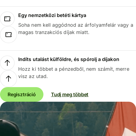
Egy nemzetközi betéti kártya
Soha nem kell aggódnod az árfolyamfelár vagy a
magas tranzakciós díjak miatt.
Indíts utalást külföldre, és spórolj a díjakon
Hozz ki többet a pénzedből, nem számít, merre
visz az utad.
Regisztráció
Tudj meg többet