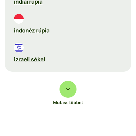
indiai rúpia
indonéz rúpia
izraeli sékel
Mutass többet