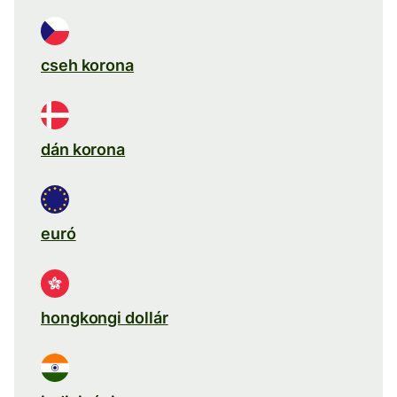
cseh korona
dán korona
euró
hongkongi dollár