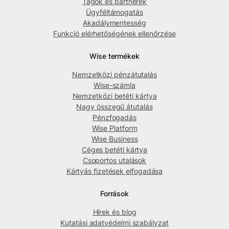
Tagok és partnerek
Ügyféltámogatás
Akadálymentesség
Funkció elérhetőségének ellenőrzése
Wise termékek
Nemzetközi pénzátutalás
Wise-számla
Nemzetközi betéti kártya
Nagy összegű átutalás
Pénzfogadás
Wise Platform
Wise Business
Céges betéti kártya
Csoportos utalások
Kártyás fizetések elfogadása
Források
Hírek és blog
Kutatási adatvédelmi szabályzat