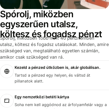
Spórolj, miközben
egyszerűen utalsz,
költesz és fogadsz pénzt
Spórolj, miközben több mint 40 pénznemben
utalsz, költesz és fogadsz utalásokat. Minden, amire
szükséged van, megtalálható egyetlen számlán,
amikor csak szükséged van rá.
Kezeld a pénzed útközben is, akár globálisan.
Tartsd a pénzed egy helyen, és váltsd át
pillanatok alatt.
Egy nemzetközi betéti kártya
Soha nem kell aggódnod az árfolyamfelár vagy a