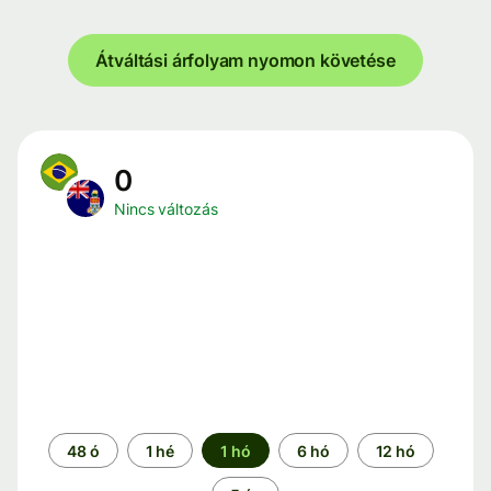
Átváltási árfolyam nyomon követése
0
Nincs változás
Időszak
48 ó
1 hé
1 hó
6 hó
12 hó