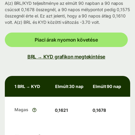
A(z) BRL/KYD teljesítménye az elmúlt 90 napban a 90 napos
csúcsot 0,1678 összegnél, a 90 napos mélypontot pedig 0,1575
összegnél érte el. Ez azt jelenti, hogy a 90 napos átlag 0,1610
volt. A(z) BRL és KYD közötti változás -3.70 volt.
Piaci árak nyomon követése
BRL → KYD grafikon megtekintése
1 BRL → KYD
Elmúlt 30 nap
Elmúlt 90 nap
Magas
0,1621
0,1678