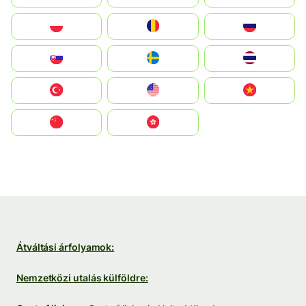
Polska
România
Россия
Slovensko
Ruoŧŧa
ไทย
Türkiye
United States
Vietnam
中国
中國香港特別行政區
Átváltási árfolyamok:
Nemzetközi utalás külföldre: