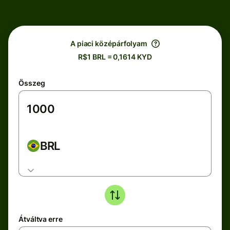
A piaci középárfolyam
R$1 BRL = 0,1614 KYD
Összeg
BRL
Átváltva erre