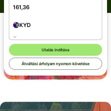
KYD
Utalás indítása
Átváltási árfolyam nyomon követése