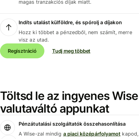
magas tranzakciós díjak miatt.
Indíts utalást külföldre, és spórolj a díjakon
Hozz ki többet a pénzedből, nem számít, merre
visz az utad.
Regisztráció
Tudj meg többet
Töltsd le az ingyenes Wise
valutaváltó appunkat
Pénzátutalási szolgáltatók összehasonlítása
A Wise-zal mindig
a piaci középárfolyamot
kapod,