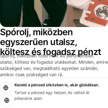
Spórolj, miközben
egyszerűen utalsz,
költesz és fogadsz pénzt
Spórolj, miközben több mint 40 pénznemben
utalsz, költesz és fogadsz utalásokat. Minden, amire
szükséged van, megtalálható egyetlen számlán,
amikor csak szükséged van rá.
Kezeld a pénzed útközben is, akár globálisan.
Tartsd a pénzed egy helyen, és váltsd át
pillanatok alatt.