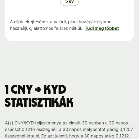
5 év
A díjak elrejtéséhez a valódi, piaci középárfolyamot
használjuk, alattomos felárak nélkül.
Tudj meg többet
1 CNY → KYD
statisztikák
A(z) CNY/KYD teljesítménye az elmúlt 30 napban a 30 napos
csúcsot 0,1216 összegnél, a 30 napos mélypontot pedig 0,1207
összegnél érte el. Ez azt jelenti, hogy a 30 napos átlag 0,1212