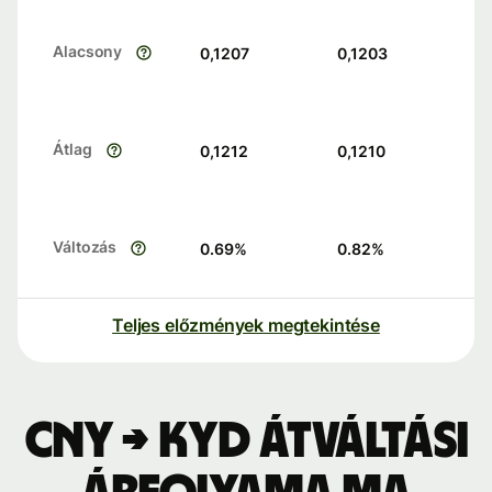
Alacsony
0,1207
0,1203
Átlag
0,1212
0,1210
Változás
0.69
%
0.82
%
Teljes előzmények megtekintése
CNY → KYD átváltási