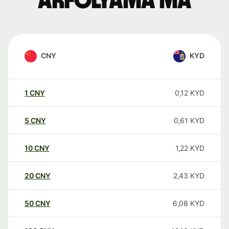
árfolyama ma
CNY
KYD
1
CNY
0,12
KYD
5
CNY
0,61
KYD
10
CNY
1,22
KYD
20
CNY
2,43
KYD
50
CNY
6,08
KYD