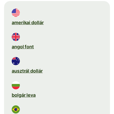
amerikai dollár
angol font
ausztrál dollár
bolgár leva