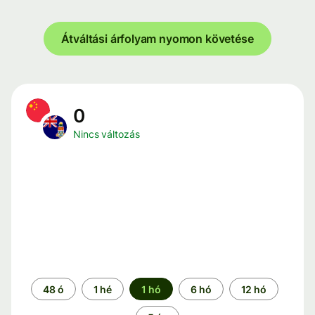
Átváltási árfolyam nyomon követése
0
Nincs változás
Időszak
48 ó
1 hé
1 hó
6 hó
12 hó