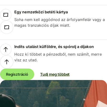
Egy nemzetközi betéti kártya
Soha nem kell aggódnod az árfolyamfelár vagy a
magas tranzakciós díjak miatt.
Indíts utalást külföldre, és spórolj a díjakon
Hozz ki többet a pénzedből, nem számít, merre
visz az utad.
Regisztráció
Tudj meg többet