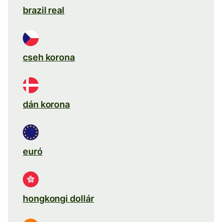
brazil real
cseh korona
dán korona
euró
hongkongi dollár