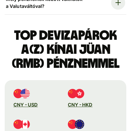
a Valutaváltóval?
Top devizapárok
a(z) kínai jüan
(RMB) pénznemmel
CNY - USD
CNY - HKD