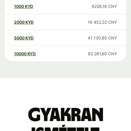
1000
KYD
8226,16
CNY
2000
KYD
16 452,32
CNY
5000
KYD
41 130,80
CNY
10000
KYD
82 261,60
CNY
Gyakran