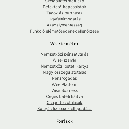
Szolgáltatói státusza
Befektetői kapcsolatok
Tagok és partnerek
Ügyféltámogatás
Akadálymentesség
Funkció elérhetőségének ellenőrzése
Wise termékek
Nemzetközi pénzátutalás
Wise-számla
Nemzetközi betéti kártya
Nagy összegű átutalás
Pénzfogadás
Wise Platform
Wise Business
Céges betéti kártya
Csoportos utalások
Kártyás fizetések elfogadása
Források