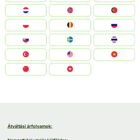
Nederland
Norge
Portugal
Polska
România
Россия
Slovensko
Ruoŧŧa
ไทย
Türkiye
United States
Vietnam
中国
中國香港特別行政區
Átváltási árfolyamok: