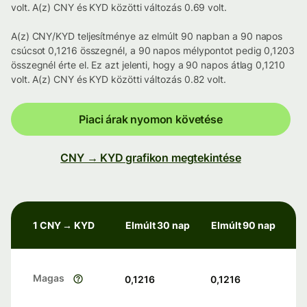
volt. A(z) CNY és KYD közötti változás 0.69 volt.
A(z) CNY/KYD teljesítménye az elmúlt 90 napban a 90 napos
csúcsot 0,1216 összegnél, a 90 napos mélypontot pedig 0,1203
összegnél érte el. Ez azt jelenti, hogy a 90 napos átlag 0,1210
volt. A(z) CNY és KYD közötti változás 0.82 volt.
Piaci árak nyomon követése
CNY → KYD grafikon megtekintése
1 CNY → KYD
Elmúlt 30 nap
Elmúlt 90 nap
Magas
0,1216
0,1216