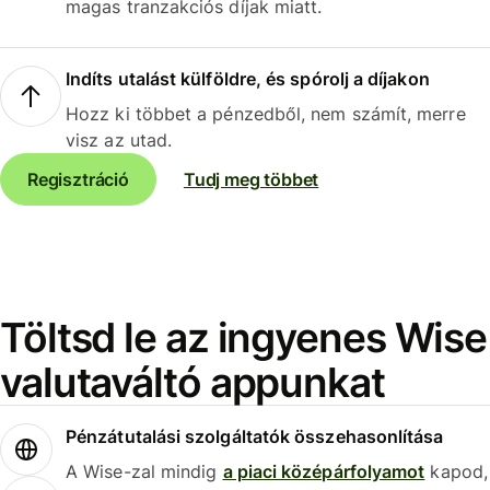
magas tranzakciós díjak miatt.
Indíts utalást külföldre, és spórolj a díjakon
Hozz ki többet a pénzedből, nem számít, merre
visz az utad.
Regisztráció
Tudj meg többet
Töltsd le az ingyenes Wise
valutaváltó appunkat
Pénzátutalási szolgáltatók összehasonlítása
A Wise-zal mindig
a piaci középárfolyamot
kapod,