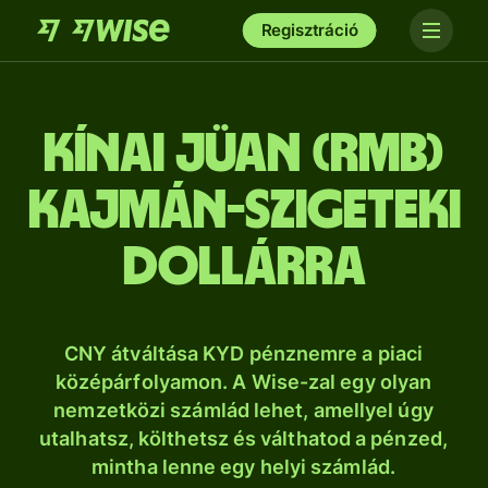
Regisztráció
kínai jüan (RMB)
Kajmán-szigeteki
dollárra
CNY átváltása KYD pénznemre a piaci
középárfolyamon. A Wise-zal egy olyan
nemzetközi számlád lehet, amellyel úgy
utalhatsz, költhetsz és válthatod a pénzed,
mintha lenne egy helyi számlád.