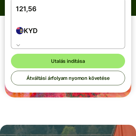
KYD
Utalás indítása
Átváltási árfolyam nyomon követése