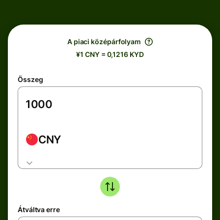
A piaci középárfolyam
¥1 CNY = 0,1216 KYD
Összeg
CNY
Átváltva erre