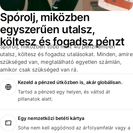
Spórolj, miközben
egyszerűen utalsz,
költesz és fogadsz pénzt
Spórolj, miközben több mint 40 pénznemben
utalsz, költesz és fogadsz utalásokat. Minden, amire
szükséged van, megtalálható egyetlen számlán,
amikor csak szükséged van rá.
Kezeld a pénzed útközben is, akár globálisan.
Tartsd a pénzed egy helyen, és váltsd át
pillanatok alatt.
Egy nemzetközi betéti kártya
Soha nem kell aggódnod az árfolyamfelár vagy a