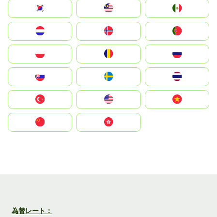
South Korea
Malay
Mexico
Nederland
Norge
Portugal
Polska
România
Россия
Slovensko
Ruoŧŧa
ไทย
Türkiye
United States
Vietnam
中国
中國香港特別行政區
為替レート：