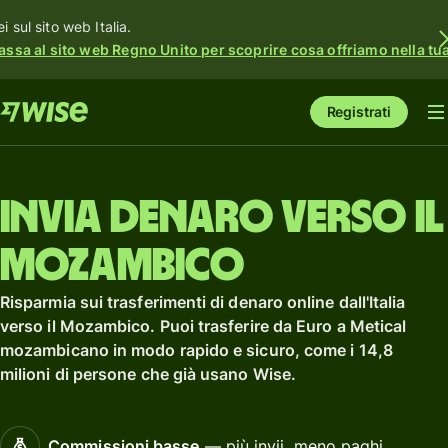
i sul sito web Italia.
assa al sito web Regno Unito per scoprire cosa offriamo nella tua 
Registrati
Invia denaro verso il
Mozambico
Risparmia sui trasferimenti di denaro online dall'Italia
verso il Mozambico. Puoi trasferire da Euro a Metical
mozambicano in modo rapido e sicuro, come i 14,8
milioni di persone che già usano Wise.
Commissioni basse
— più invii, meno paghi