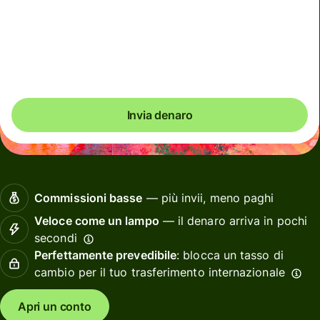
Commissioni totali
8,14 EUR
Incluse nell'importo in EUR
Potresti risparmiare fino a 43,82 EUR
Invia denaro
Commissioni basse
— più invii, meno paghi
Veloce come un lampo
— il denaro arriva in pochi
secondi
Perfettamente prevedibile
: blocca un tasso di
cambio per il tuo trasferimento internazionale
Apri un conto