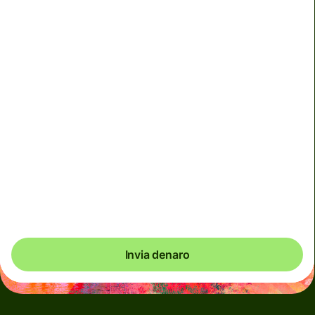
Non possiamo garantire il tasso di cambio al momento.
Se desideri che arrivi un importo specifico, invia il
pagamento dal tuo conto Wise.
Utilizziamo gli addebiti dinamici per le valute meno
utilizzate e come misura temporanea, quando i mercati
sono volatili. Ti verrà sempre mostrato in modo chiaro
dove applichiamo gli addebiti dinamici. Controlliamo i
costi del cambio valuta ogni 60 secondi, così paghi
sempre e solo lo stretto necessario.
Invia denaro