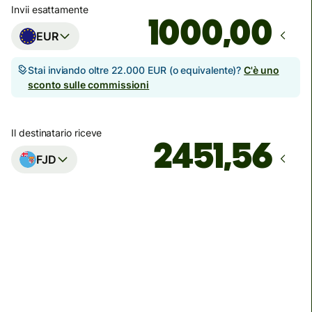
Invii esattamente
,00
EUR
Stai inviando oltre 22.000 EUR (o equivalente)?
C'è uno
sconto sulle commissioni
Il destinatario riceve
FJD
Arriva
entro venerdì 14 agosto
Commissioni totali
45,02 EUR
Incluse nell'importo in EUR