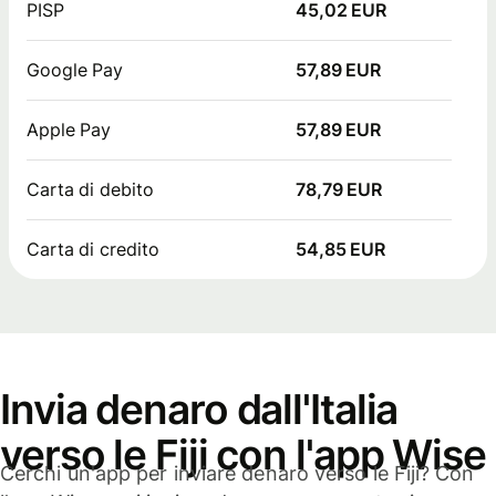
PISP
45,02 EUR
Google Pay
57,89 EUR
Apple Pay
57,89 EUR
Carta di debito
78,79 EUR
Carta di credito
54,85 EUR
Invia denaro dall'Italia
verso le Fiji con l'app Wise
Cerchi un'app per inviare denaro verso le Fiji? Con