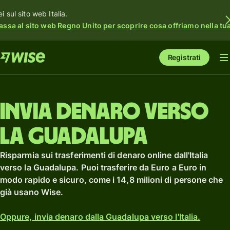
i sul sito web Italia.
assa al sito web Regno Unito per scoprire cosa offriamo nella tua 
Registrati
Invia denaro verso
la Guadalupa
Risparmia sui trasferimenti di denaro online dall'Italia
verso la Guadalupa. Puoi trasferire da Euro a Euro in
modo rapido e sicuro, come i 14,8 milioni di persone che
già usano Wise.
Oppure, invia denaro dalla Guadalupa verso l'Italia.