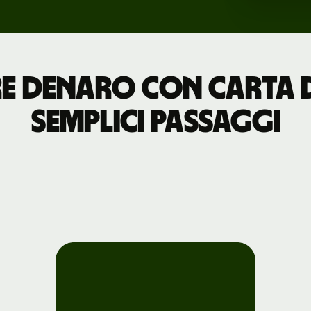
Eventi
ni
e denaro con carta di
Registrati a
Wise Connect
semplici passaggi
Sviluppatori
Esplora la
documentazione
dell'API