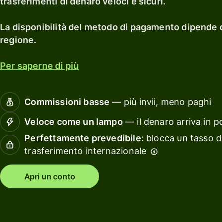
trasferimenti di denaro veloci e sicuri.
casa.
Esplora
carta di
un
debito
rendi
Esplora
La disponibilità del metodo di pagamento dipende da
con Wi
Guadagna
regione.
Assets
un
Europ
rendimento
Per saperne di più
con Wise
Gestis
Assets
le
Europe
finanz
Commissioni basse
— più invii, meno paghi
del
team
Veloce come un lampo
— il denaro arriva in p
Tariffe
Perfettamente prevedibile
: blocca un tasso d
Collega
trasferimento internazionale
tuo
Tariffe per
softwa
privati
Apri un conto
di
contabi
Risorse