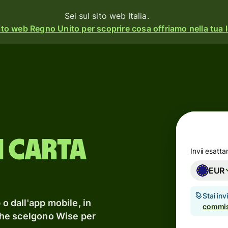
Sei sul sito web Italia.
ito web Regno Unito per scoprire cosa offriamo nella tua l
à
Prodotti
Invia
o
Ricevi
Assegna
 carta
o
carte
rm
Invii esatt
EUR
Conti
multivaluta
Stai in
ss
 o dall'app mobile, in
commis
Settore
 che scelgono Wise per
gna