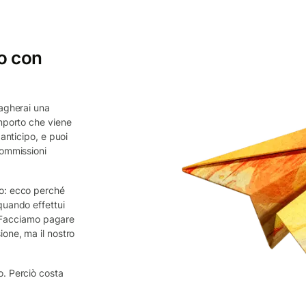
o con
pagherai una
importo che viene
anticipo, e puoi
commissioni
o: ecco perché
quando effettui
e. Facciamo pagare
one, ma il nostro
. Perciò costa