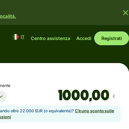
ocalità.
IT
Centro assistenza
Accedi
Registrati
amente
,00
viando oltre 22.000 EUR (o equivalente)?
C'è uno sconto sulle
sioni