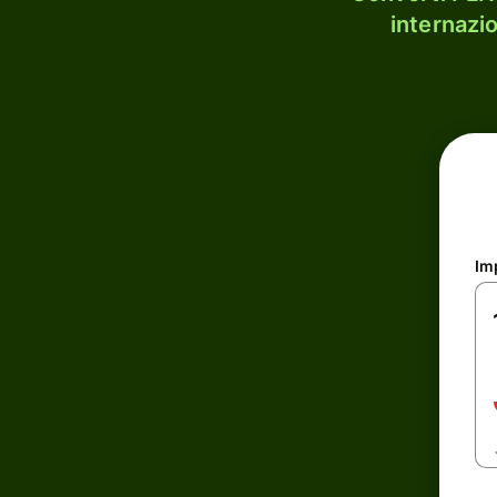
internazi
Im