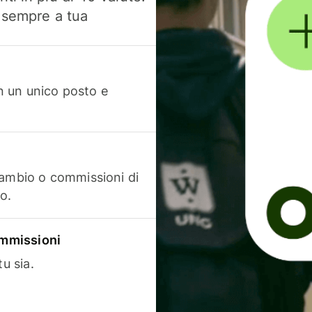
, sempre a tua
in un unico posto e
cambio o commissioni di
o.
commissioni
u sia.