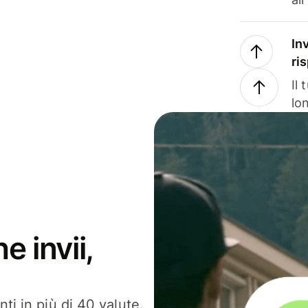
In
ri
Il
lo
e invii,
ti in più di 40 valute.