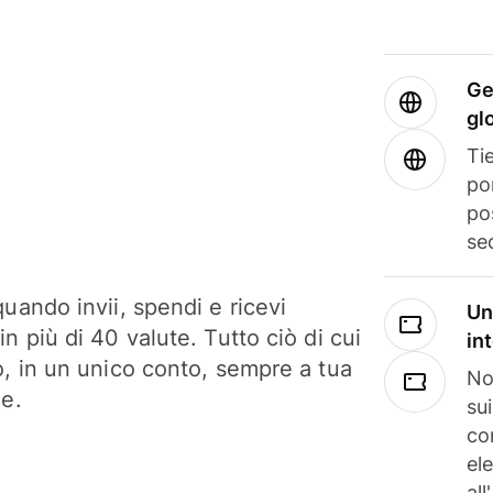
Ge
gl
Tie
po
po
se
uando invii, spendi e ricevi
Un
n più di 40 valute. Tutto ciò di cui
in
o, in un unico conto, sempre a tua
No
ne.
su
co
el
all