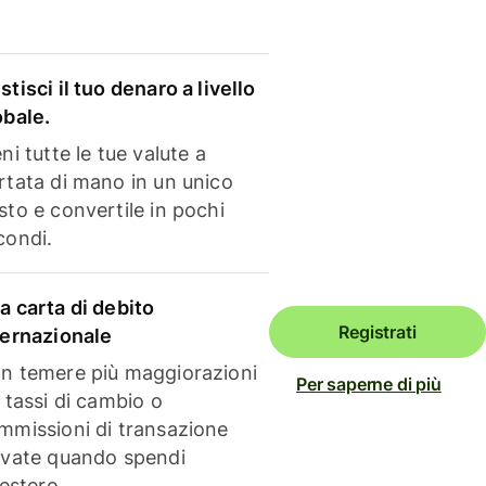
stisci il tuo denaro a livello
obale.
ni tutte le tue valute a
rtata di mano in un unico
sto e convertile in pochi
condi.
a carta di debito
Registrati
ternazionale
n temere più maggiorazioni
Per saperne di più
i tassi di cambio o
mmissioni di transazione
evate quando spendi
'estero.