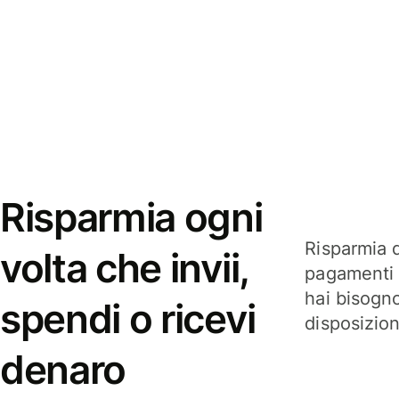
Risparmia ogni
Risparmia q
volta che invii,
pagamenti i
hai bisogn
spendi o ricevi
disposizio
denaro