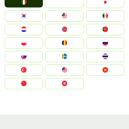
Italia
JA
Japan
South Korea
Malay
Mexico
Nederland
Norge
Portugal
Polska
România
Россия
Slovensko
Ruoŧŧa
ไทย
Türkiye
United States
Vietnam
中国
中國香港特別行政區