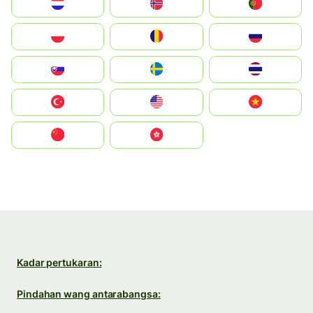
Nederland
Norge
Portugal
Polska
România
Россия
Slovensko
Ruoŧŧa
ไทย
Türkiye
United States
Vietnam
中国
中國香港特別行政區
Kadar pertukaran:
Pindahan wang antarabangsa: