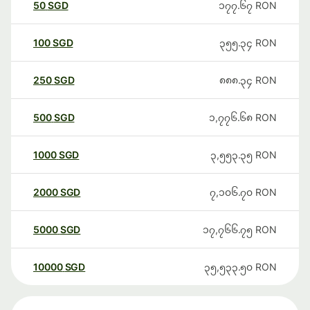
50
SGD
၁၇၇.၆၇
RON
100
SGD
၃၅၅.၃၄
RON
250
SGD
၈၈၈.၃၄
RON
500
SGD
၁,၇၇၆.၆၈
RON
1000
SGD
၃,၅၅၃.၃၅
RON
2000
SGD
၇,၁၀၆.၇၀
RON
5000
SGD
၁၇,၇၆၆.၇၅
RON
10000
SGD
၃၅,၅၃၃.၅၀
RON