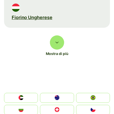
Fiorino Ungherese
Mostra di più
الإمارات العربية المتحدة
Australia
Brazil
България
Switzerland
Czechia