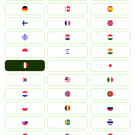
Deutschland
Denmark
España
Suomi
France
United Kingdom
Greece
Hrvatska
Magyarország
Indonesia
Israel
India
Italia
JA
Japan
South Korea
Malay
Mexico
Nederland
Norge
Portugal
Polska
România
Россия
Slovensko
Ruoŧŧa
ไทย