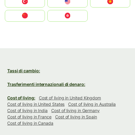
Türkiye
United States
Vietnam
中国
中國香港特別行政區
Tassi di cambio:
Trasferimenti internazionali di denaro:
Cost of living:
Cost of living in United Kingdom
Cost of living in United States
Cost of living in Australia
Cost of living in India
Cost of living in Germany
Cost of living in France
Cost of living in Spain
Cost of living in Canada