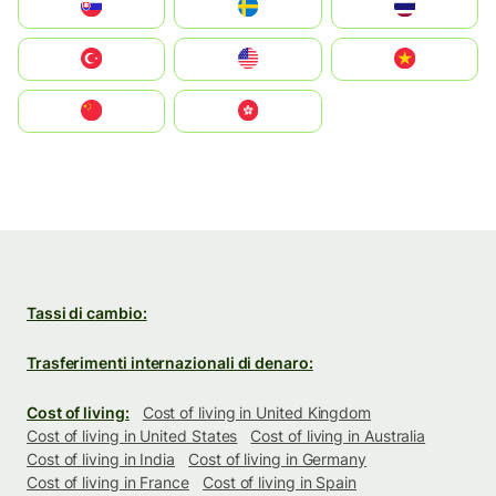
Slovensko
Ruoŧŧa
ไทย
Türkiye
United States
Vietnam
中国
中國香港特別行政區
Tassi di cambio:
Trasferimenti internazionali di denaro:
Cost of living:
Cost of living in United Kingdom
Cost of living in United States
Cost of living in Australia
Cost of living in India
Cost of living in Germany
Cost of living in France
Cost of living in Spain