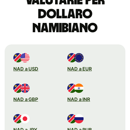
valutarie per
dollaro
namibiano
NAD a USD
NAD a EUR
NAD a GBP
NAD a INR
NAD a JPY
NAD a RUB