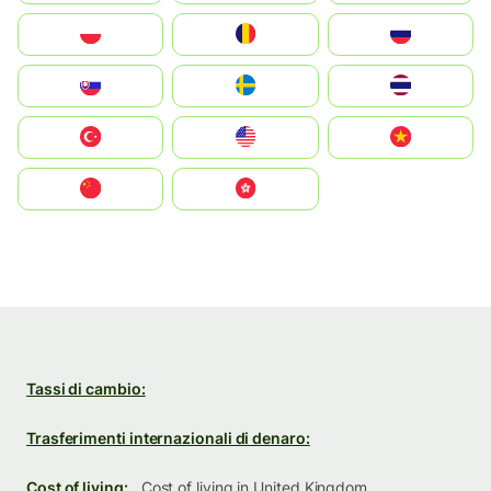
Polska
România
Россия
Slovensko
Ruoŧŧa
ไทย
Türkiye
United States
Vietnam
中国
中國香港特別行政區
Tassi di cambio:
Trasferimenti internazionali di denaro:
Cost of living:
Cost of living in United Kingdom