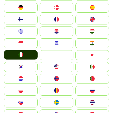
Deutschland
Denmark
España
Suomi
France
United Kingdom
Greece
Hrvatska
Magyarország
Indonesia
Israel
India
Italia
JA
Japan
South Korea
Malay
Mexico
Nederland
Norge
Portugal
Polska
România
Россия
Slovensko
Ruoŧŧa
ไทย