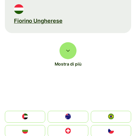
Fiorino Ungherese
Mostra di più
الإمارات العربية المتحدة
Australia
Brazil
България
Switzerland
Czechia