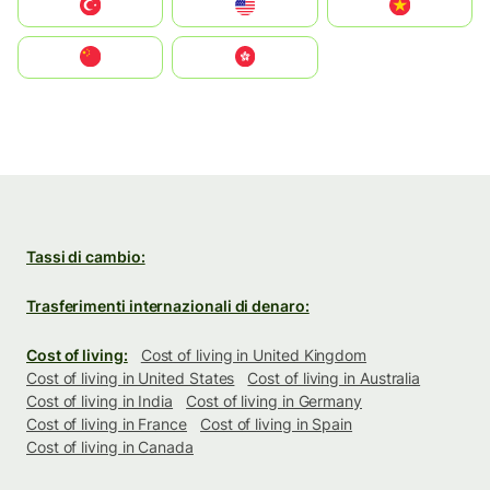
Türkiye
United States
Vietnam
中国
中國香港特別行政區
Tassi di cambio:
Trasferimenti internazionali di denaro:
Cost of living:
Cost of living in United Kingdom
Cost of living in United States
Cost of living in Australia
Cost of living in India
Cost of living in Germany
Cost of living in France
Cost of living in Spain
Cost of living in Canada