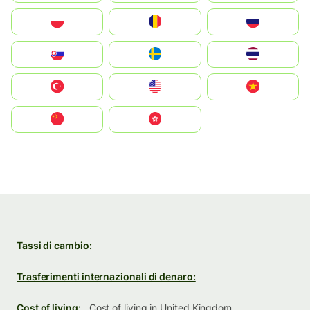
Polska
România
Россия
Slovensko
Ruoŧŧa
ไทย
Türkiye
United States
Vietnam
中国
中國香港特別行政區
Tassi di cambio:
Trasferimenti internazionali di denaro:
Cost of living:
Cost of living in United Kingdom