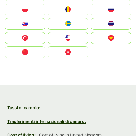
Polska
România
Россия
Slovensko
Ruoŧŧa
ไทย
Türkiye
United States
Vietnam
中国
中國香港特別行政區
Tassi di cambio:
Trasferimenti internazionali di denaro:
Cost of living:
Cost of living in United Kingdom